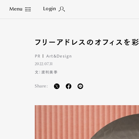
Login
Menu
Close
フリーアドレスのオフィスを
PR
Art&Design
2022.07.31
文：渡利美季
Share: