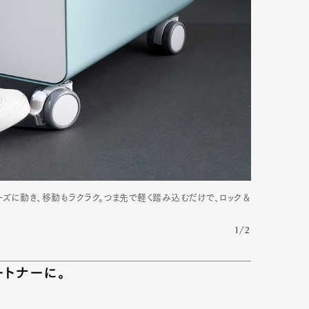
mbership
Magazine
Official Columnist
About
et
Pen international
Pen tw
ーズに動き、移動もラクラク。つま先で軽く踏み込むだけで、ロック＆
1/2
トナーに。