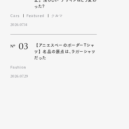
止。“漢らしい”デザインはどう変わ
った?
Cars
Featured
クルマ
2026.07.14
03
【アニエスベーのボーダーTシャ
Nº
ツ】名品の原点は、ラガーシャツ
だった
Fashion
2026.07.29