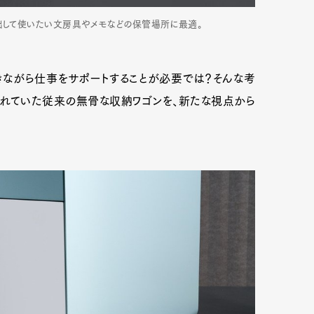
り出して使いたい文房具やメモなどの保管場所に最適。
きながら仕事をサポートすることが必要では？そんな考
われていた従来の無骨な収納ワゴンを、新たな視点から
Art&Design
Watch
Fashion
ourmet
Cars
Product
Culture
Lifestyle