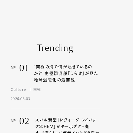
Trending
01
“南極の海で何が起きているの
Nº
か?” 南極観測船「しらせ」が見た
地球温暖化の最前線
Culture
南極
2026.08.03
02
スバル新型「レヴォーグ レイバッ
Nº
クS:HEV」がターボダクト廃