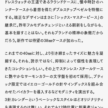
ドレスウォッチの王道であるラウンドケースに、懐中時計のハ
ンターケースから着想を得たダブルステップベゼルを特徴に
する。端正なデザインはまさに「シックス・マスターピース」の
継承だ。昨年フルモデルチェンジといえる刷新をしながらも、
基本を崩すことはない。それもブランドの精神の象徴だから
だろう。新作では待望の38㎜ケースが加わった。
これまでの40㎜に対し、より引き締まったサイズに魅力を凝
縮する。それも、誇示ではなく、抑制によって個性を表現して
きたコレクションらしい。その上でステンレス・スチールケース
に艶やかなサーモンカラーの文字盤を初めて採用し、ブティ
ック限定ではイエローゴールドの針やインデックスを組み合
わせたバイカラーを導入するなどモダニティを演出する。
3針カレンダーというベーシックなスタイルほどオリジナリティ
を表現するのは難しい。それでも12時位置に創業者ジャン=