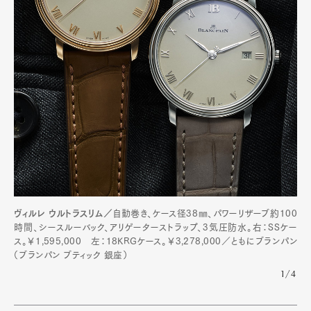
ヴィルレ ウルトラスリム／
自動巻き、ケース径38㎜、パワーリザーブ約100
時間、シースルーバック、アリゲーターストラップ、3気圧防水。右：SSケー
ス。￥1,595,000 左：18KRGケース。￥3,278,000／ともにブランパン
（ブランパン ブティック 銀座）
1/4