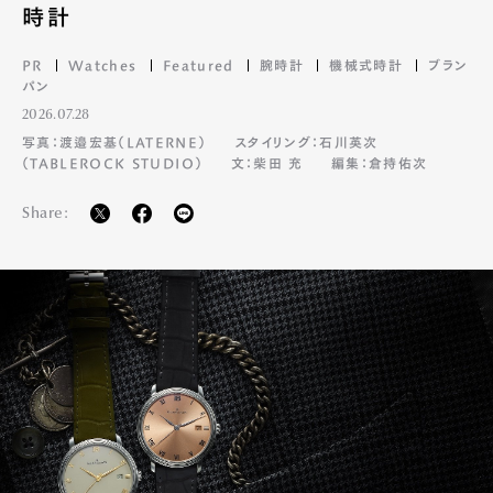
時計
PR
Watches
Featured
腕時計
機械式時計
ブラン
パン
2026.07.28
写真：渡邉宏基（LATERNE）
スタイリング：石川英次
（TABLEROCK STUDIO）
文：柴田 充
編集：倉持佑次
Share: