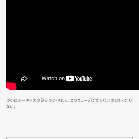
Official Columnist
About
Contact
Pen Meet
Pen international
Pen tw
ついにホーキンスの謎が明かされる。このウェーブに乗らないのはもったい
ない。