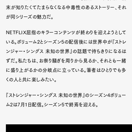
末が知りたくてたまらなくなる中毒性のあるストーリー、それ
が同シリーズの魅力だ。
NETFLIX屈指のキラーコンテンツが終わりを迎えようとして
いる。ボリューム2とシーズン5の配信後には世界中が『ストレ
ンジャー・シングス 未知の世界』の話題で持ちきりになるは
ずだ。私たちは、お祭り騒ぎを周りから見るか、それとも一緒
に盛り上がるかの分岐点に立っている。筆者はひとりでも多
くの人と共に楽しみたい。
Art&Design
Watch
Fashion
Gourmet
Cars
『ストレンジャー・シングス 未知の世界』のシーズン4ボリュー
Product
Culture
Lifestyle
ム2は7月1日配信。シーズン5で終焉を迎える。
Pen Membership
Magazine