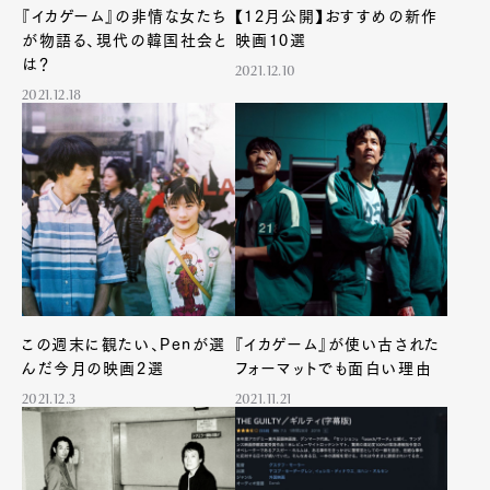
『イカゲーム』の非情な女たち
【12月公開】おすすめの新作
が物語る、現代の韓国社会と
映画10選
は？
2021.12.10
2021.12.18
Art&Design
Watch
Fashion
Gourmet
Cars
Product
Culture
Lifestyle
この週末に観たい、Penが選
『イカゲーム』が使い古された
んだ今月の映画2選
フォーマットでも面白い理由
Pen Membership
Magazine
Official Columnist
About
2021.12.3
2021.11.21
Contact