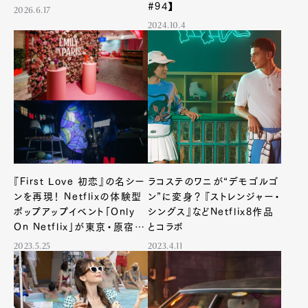
#94】
2026.6.17
2024.10.4
『First Love 初恋』の名シー
ラコステのワニが“デモゴルゴ
ンを再現！ Netflixの体験型
ン”に変身？ 『ストレンジャー・
ポップアップイベント「Only
シングス』などNetflix8作品
On Netflix」が東京・原宿で
とコラボ
開幕
2023.5.25
2023.4.11