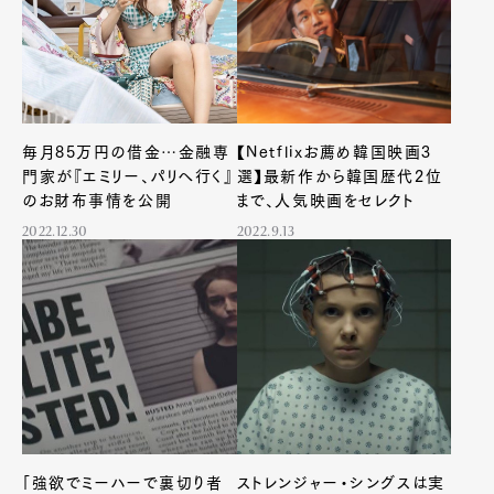
毎月85万円の借金…金融専
【Netflixお薦め韓国映画3
門家が『エミリー、パリへ行く』
選】最新作から韓国歴代2位
のお財布事情を公開
まで、人気映画をセレクト
2022.12.30
2022.9.13
「強欲でミーハーで裏切り者
ストレンジャー・シングスは実