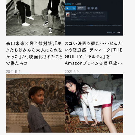
Pen Meet
Pen international
Pen tw
森山未來×燃え殻対談。『ボ
スゴい映画を観た……なんと
クたちはみんな大人になれな
いう緊迫感！デンマーク『THE
かった』が、映画化されたこと
GUILTY／ギルティ』を
で得たもの
Amazonプライム会員見放題
で
2021.11.4
2021.8.9