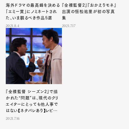
海外ドラマの最高峰を決める
『全裸監督2』『おかえりモネ』
「エミー賞」にノミネートされ
出演の恒松祐里が初の写真
た、いま観るべき作品5選
集
2021.8.4
2021.7.17
『全裸監督 シーズン2』で描
かれた“問題”は、現代のクリ
エイターにとっても他人事で
はない【ネタバレあり】レビュ
ー
2021.7.16