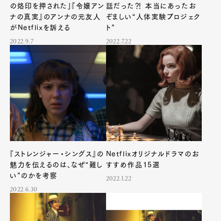
の烙印を押された」『令嬢アン
話だった⁈ 本当にあったお
ナの真実』のアンナの元友人
ぞましい“人体実験プロジェク
がNetflixを訴える
ト”
2022.9.7
2022.7.22
『ストレンジャー・シングス』の
Netflixオリジナルドラマのお
魅力を伝えるのは、なぜ“難し
すすめ作品15選
い”のかを考察
2022.1.22
2022.6.30