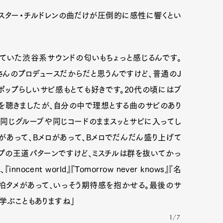
ミスター・チルドレンの曲だけが圧倒的に感性に響くとい
。
っていた渋谷系サウンドの匂いもちょっと感じるんです。
んのプロデュースだからだと思うんですけど、普通のJ
ポップらしいサビ感もとても好きです。20代の頃にはブ
を聴きましたが、自分の中で理想とする曲のサビのあり
同じグルーブや同じコードのままスッとサビに入ってし
があって、Bメロがあって、Bメロでだんだん盛り上げて
ップの王道パターンですけど、ミスチルは群を抜いてかっ
Art&Design
Watch
Fashion
ent world』『Tomorrow never knows』『名
数拍タメがあって、いっそう期待感を抱かせる。最後のサ
ourmet
Cars
Product
Culture
学ぶこともありますね」
Lifestyle
1/7