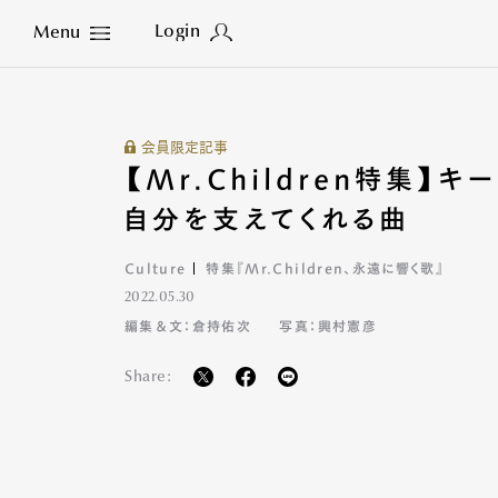
Login
Menu
Close
会員限定記事
【Mr.Children特集】キ
自分を支えてくれる曲
Culture
特集『Mr.Children、永遠に響く歌』
2022.05.30
編集＆文：倉持佑次
写真：興村憲彦
Share: