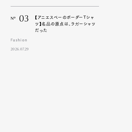
03
【アニエスベーのボーダーTシャ
Nº
ツ】名品の原点は、ラガーシャツ
だった
Fashion
2026.07.29