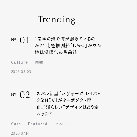
Trending
01
“南極の海で何が起きているの
Nº
か?” 南極観測船「しらせ」が見た
地球温暖化の最前線
Culture
南極
2026.08.03
02
スバル新型「レヴォーグ レイバッ
Nº
クS:HEV」がターボダクト廃
止。“漢らしい”デザインはどう変
わった?
Cars
Featured
クルマ
2026.07.14