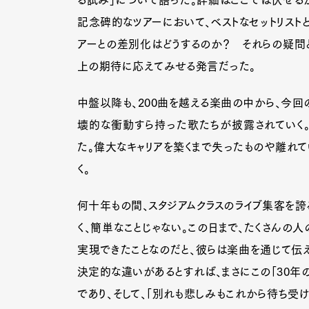
る試み」について語った。詳細はここでは伏せるが
記念碑的なツアーにおいて、ベストなセットリスト
アーとの差別化はどうするのか？ それらの疑問と
Pen Me
上の期待に応えてみせる発言だった。
中盤以降も、200曲を越える楽曲の中から、今回
壊的な衝動すら持った歌たちが披露されていく。
Pen Me
た。偉大なキャリアを築くまで失ったものや離れて
く。
何十年もの間、スタジアムクラスのライブ集客を誇
く、簡単なことじゃない。この日まで、たくさんの人
実現できたことなのだと、彼らは楽曲を通じて伝えてくれ
決定的な違いがあるとすれば、まさにこの「30年
であり、そして、「別れも悲しみもこれから待ち受