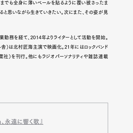
いまでも全身に薄いベールを貼るように覆い被さったま
ると思いながら生きていきたい。次にまた、その姿が見
業勤務を経て、2014年よりライターとして活動を開始。
冬舎）は北村匠海主演で映画化。21年にはロックバンド
密』（双葉社）を刊行。他にもラジオパーソナリティや雑誌連載
ren、永遠に響く歌』