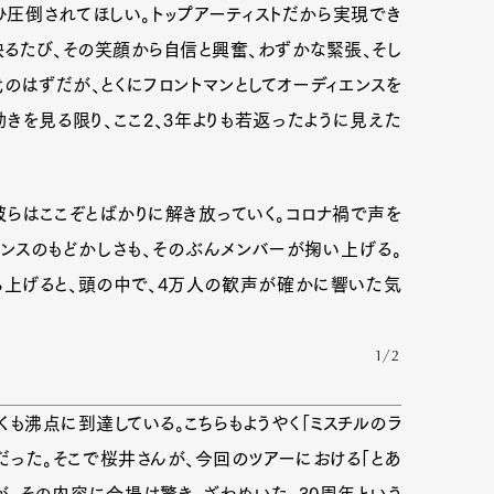
圧倒されてほしい。トップアーティストだから実現でき
るたび、その笑顔から自信と興奮、わずかな緊張、そし
のはずだが、とくにフロントマンとしてオーディエンスを
きを見る限り、ここ2、3年よりも若返ったように見えた
彼らはここぞとばかりに解き放っていく。コロナ禍で声を
ンスのもどかしさも、そのぶんメンバーが掬い上げる。
ち上げると、頭の中で、4万人の歓声が確かに響いた気
1/2
Art&Design
Watch
Fashion
も沸点に到達している。こちらもようやく「ミスチルのラ
ourmet
Cars
Product
Culture
だった。そこで桜井さんが、今回のツアーにおける「とあ
Lifestyle