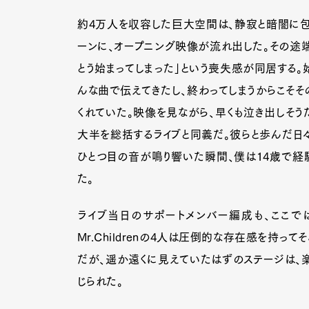
約4万人を収容した巨大空間は、静寂と暗闇に包
ーンに、オープニング映像が流れ出した。その途端
とう始まってしまった」という喪失感が同居する。
んな曲で伝えてきたし、終わってしまうからこそそ
くれていた。映像を見ながら、早くも泣き出しそう
大半を総括するライブと同義だ。彼らと歩んだ日々
ひとつ目の音が鳴り響いた瞬間、僕は14歳で経
た。
ライブ当日のサポートメンバー編成も、ここで
Mr.Childrenの4人は圧倒的な存在感を持
だが、遥か遠くに見えていたはずのステージは、
じられた。