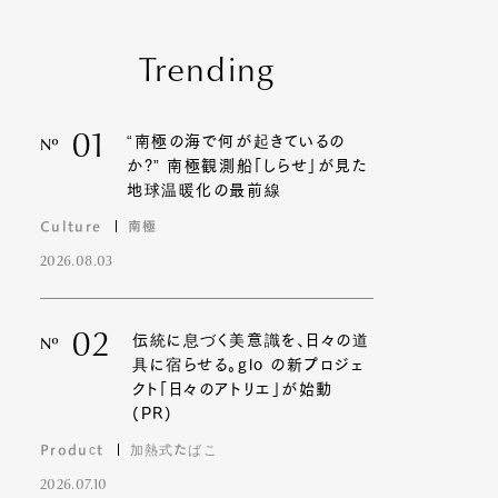
Trending
01
“南極の海で何が起きているの
Nº
か?” 南極観測船「しらせ」が見た
地球温暖化の最前線
Culture
南極
2026.08.03
02
伝統に息づく美意識を、日々の道
Nº
具に宿らせる。glo の新プロジェ
クト「日々のアトリエ」が始動
(PR)
Product
加熱式たばこ
2026.07.10