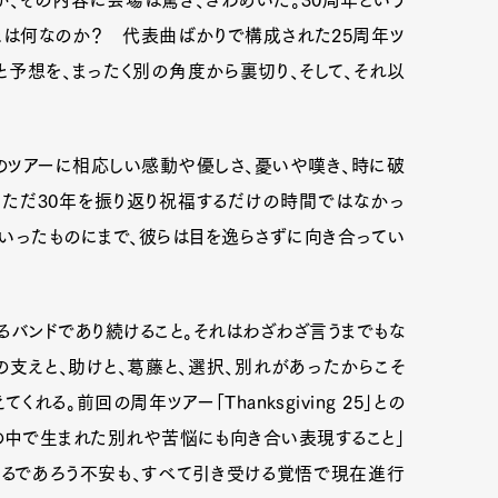
、その内容に会場は驚き、ざわめいた。30周年という
とは何なのか？ 代表曲ばかりで構成された25周年ツ
予想を、まったく別の角度から裏切り、そして、それ以
mbership
Magazine
Official Columnist
About
のツアーに相応しい感動や優しさ、憂いや嘆き、時に破
ただ30年を振り返り祝福するだけの時間ではなかっ
et
Pen international
Pen tw
いったものにまで、彼らは目を逸らさずに向き合ってい
るバンドであり続けること。それはわざわざ言うまでもな
の支えと、助けと、葛藤と、選択、別れがあったからこそ
る。前回の周年ツアー「Thanksgiving 25」との
の中で生まれた別れや苦悩にも向き合い表現すること」
けるであろう不安も、すべて引き受ける覚悟で現在進行