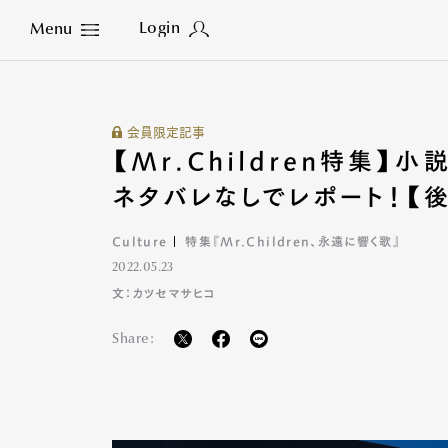
Login
Menu
Close
会員限定記事
【Mr.Children特集】
ネタバレなしでレポート！【
Culture
特集『Mr.Children、永遠に響く歌』
2022.05.23
文：カツセマサヒコ
Share: