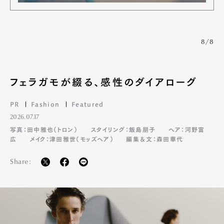
8/8
フェラガモが綴る、感性のダイアローグ
PR
Fashion
Featured
2026.07.17
写真：田中雅也（トロン）
スタイリング：飯島朋子
ヘア：河野富
広
メイク：津田雅世（モッズヘア）
編集＆文：森田華代
Share: