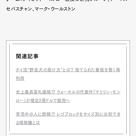
セバスチャン、マーク・ウールストン
関連記事
タイ流“野良犬の助け方”とは？ 捨てられた看板を賢く再
利用
史上最高落札価格⁉ ウォーホルの代表作「マリリン・モン
ロー」が推定2億ドルで競売へ
育児中の人に朗報⁉ レゴブロックをサイズ別に分別でき
る掃除機とは