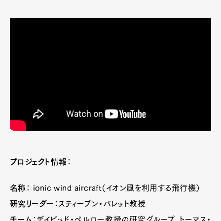
Gourmet
Cars
Product
Culture
Lifestyle
Pen Membership
Magazine
Official Columnist
About
Contact
Pen Meet
Pen international
Pen tw
プロジェクト情報
：
名称
： ionic wind aircraft（イオン風を利用する飛行機）
研究リーダー
：スティーブン・バレット教授
チーム
：デイビッド・ペルロー教授の研究グループ、トーマス・