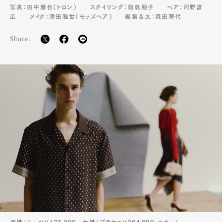
写真：田中雅也（トロン）
スタイリング：飯島朋子
ヘア：河野富
広
メイク：津田雅世（モッズヘア）
編集＆文：森田華代
Share: