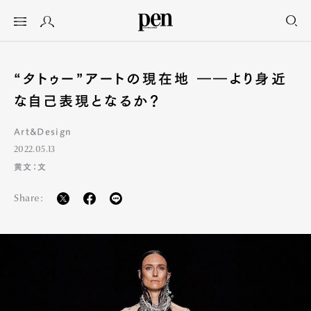
“タトゥー”アートの現在地 ――より身近
な自己表現となるか？
Art&Design
2022.05.13
黄文：文
Share: