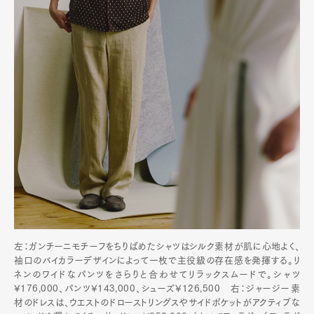
左：ガンチーニモチーフをちりばめたシャツはシルク素材が肌に心地よく、
袖口のバイカラーデザインによって一枚で主役級の存在感を発揮する。リ
ネンのワイドなパンツをさらりと合わせてリラックスムードで。シャツ
¥176,000、パンツ¥143,000、シューズ¥126,500 右：ジャージー素
材のドレスは、ウエストのドローストリングスやサイドポケットがアクティブな