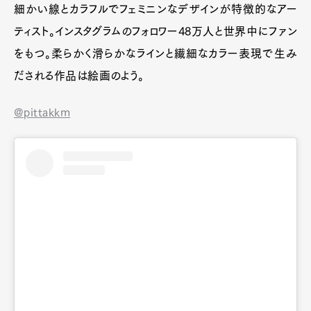
細かい線とカラフルでフェミニンなデザインが特徴的なアー
ティスト。インスタグラムのフォロワー48万人と世界中にファン
をもつ。柔らかく滑らかなラインと繊細なカラー表現で生み
Art&Design
Watch
Fashion
だされる作品は絵画のよう。
Gourmet
Cars
Product
Culture
Lifestyle
@pittakkm
Pen Membership
Magazine
Official Columnist
About
Contact
Pen Meet
Pen international
Pen tw