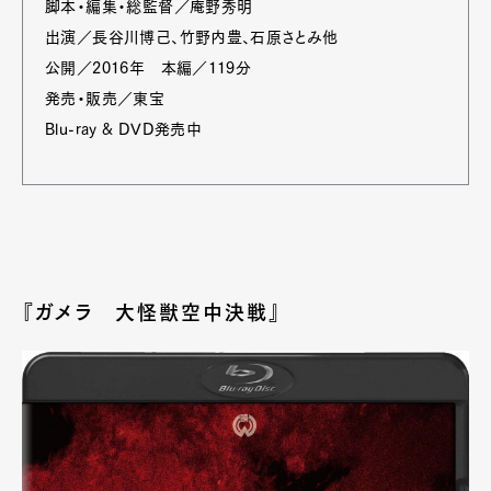
脚本・編集・総監督／庵野秀明
出演／長谷川博己、竹野内豊、石原さとみ他
公開／2016年 本編／119分
発売・販売／東宝
Blu-ray & DVD発売中
『ガメラ 大怪獣空中決戦』