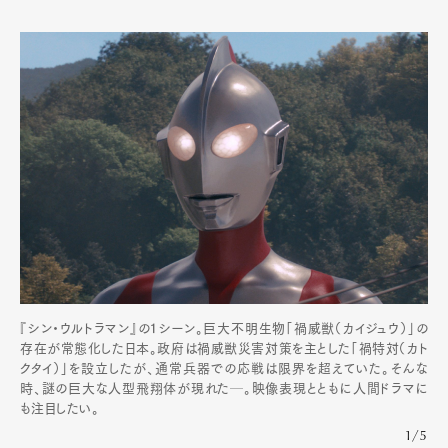
『シン・ウルトラマン』の１シーン。巨大不明生物「禍威獣（カイジュウ）」の
存在が常態化した日本。政府は禍威獣災害対策を主とした「禍特対（カト
クタイ）」を設立したが、通常兵器での応戦は限界を超えていた。そんな
時、謎の巨大な人型飛翔体が現れた─。映像表現とともに人間ドラマに
も注目したい。
1/5