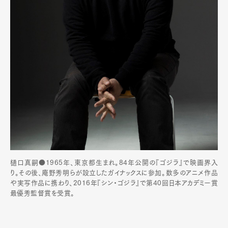
樋口真嗣●1965年、東京都生まれ。84年公開の『ゴジラ』で映画界入
り。その後、庵野秀明らが設立したガイナックスに参加。数多のアニメ作品
や実写作品に携わり、2016年『シン・ゴジラ』で第40回日本アカデミー賞
最優秀監督賞を受賞。