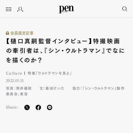
会員限定記事
【樋口真嗣監督インタビュー】特撮映画
の牽引者は、『シン・ウルトラマン』でなに
を描くのか？
Culture
特集『ウルトラマンを⾒よ』
2022.05.13
写真：筒井義昭
文：幕田けいた
協力：「シン・ウルトラマン」製作
委員会、東宝
Share: