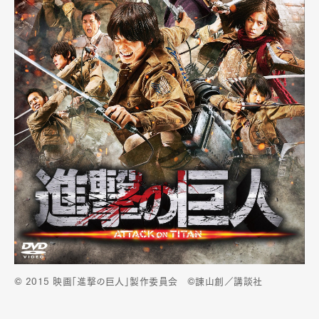
© 2015 映画「進撃の巨人」製作委員会 ©諫山創／講談社