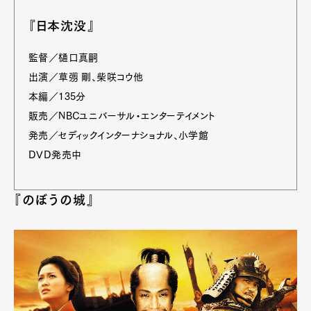
『日本沈没』
監督／樋口真嗣
出演／草彅 剛、柴咲コウ他
本編／135分
販売／NBCユニバーサル・エンターテイメント
発売／セディックインターナショナル、小学館
DVD発売中
『のぼうの城』