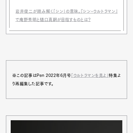
岩井俊二が読み解く「シン」の意味。『シン・ウルトラマン』
で庵野秀明と樋口真嗣が目指すものとは？
※この記事はPen 2022年6月号
「ウルトラマンを見よ」
特集よ
り再編集した記事です。