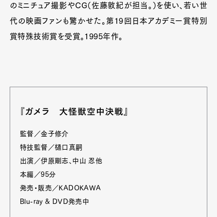
のミニチュア撮影やCG（佐藤敦紀が担当。）を使い、若い世
代の映画ファンも驚かせた。第19回日本アカデミー賞特別
賞特殊技術賞を受賞。1995年作。
『ガメラ 大怪獣空中決戦』
監督／金子修介
特技監督／樋口真嗣
出演／伊原剛志、中山 忍他
本編／95分
発売・販売／KADOKAWA
Blu-ray & DVD発売中