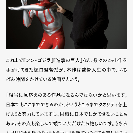
これまで『シン・ゴジラ』『進撃の巨人』など、数々のヒット作を
手がけてきた樋口監督だが、本作は監督人生の中で、いち
ばん時間をかけている映画だという。
Art&Design
Watch
Fashion
Gourmet
Cars
「相当に見応えのある作品になるんではないかと思います。
Product
Culture
Lifestyle
日本でもここまでできるのか、というところまでクオリティを上
げようと努力していますし、同時に日本でしかできないことも
ある。その点も楽しんで観ていただけたら嬉しいです。もちろ
Pen Membership
Magazine
んオリジナル版の『ウルトラマン』を観ていなくても楽しめると