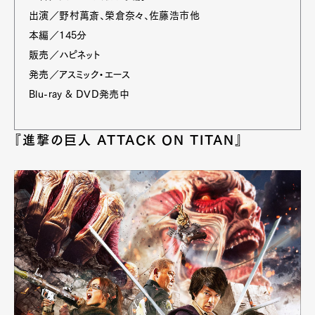
出演／野村萬斎、榮倉奈々、佐藤浩市他
本編／145分
販売／ハピネット
発売／アスミック・エース
Blu-ray & DVD発売中
『進撃の巨人 ATTACK ON TITAN』