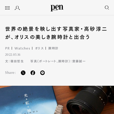
世界の絶景を映し出す写真家・高砂淳二
が、オリスの美しき腕時計と出合う
PR
Watches
オリス
腕時計
2022.05.16
文：篠田哲生
写真（ポートレート、腕時計）：齋藤誠一
Share: