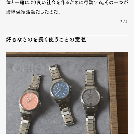
体と一緒により良い社会を作るために行動する。その一つが
Pen Membership
Magazine
Official Columnist
About
環境保護活動だったのだ。
Contact
2/4
好きなものを長く使うことの意義
Pen Meet
Pen international
Pen tw