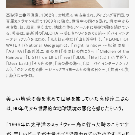
高砂淳二●写真家。1962年、宮城県石巻市生まれ。ダイビング専門誌の
専属カメラマンを経て1989年に独立。世界中の国々を訪れ、海の中から
生き物、虹、風景、星空まで、地球全体をフィールドに撮影活動を続けてい
る。著書は、最新刊の「ALOHA ～美しきハワイをめぐる旅～」（パイ インタ
ーナショナル）をはじめ、「光と虹と神話」（山と渓谷社）、「PLANET OF
WATER」(National Geographic)、「night rainbow 〜祝福の虹」
「ASTRA」「高砂淳二 虹の星」「夜の虹の向こうへ」「Children of the
Rainbow」「LIGHT on LIFE」「free」「BLUE」「life」（以上小学館）、
「Dear Earth」「そら色の夢」「南の夢の海へ」（以上パイ インターナショナ
ル）、「クジラの見る夢 〜ジャックマイヨールとの海の日々〜」（共著・七賢
出版）ほか多数。
美しい地球の姿を求めて世界を旅していた高砂淳二さん
は、90年代から世界的な地球環境の悪化を感じたという。
「1996年に太平洋のミッドウェー島に行った時のことです
が、美しいビーチが大量のゴミで覆われていたのです。ミッド