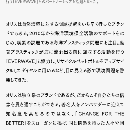
行う「EVERWAVE」とのパートナーシップも話題となった。
オリスは自然環境に対する問題提起をいち早く行ったブラン
ドでもある。2010年から海洋環境保全活動のサポートをは
じめ、喫緊の課題である海洋プラスティック問題にも注目。廃
棄プラスティックが海に流れ出る前に回収する活動を行う
「EVERWAVE」と協力し、リサイクルペットボトルをアップサイ
クルしてダイヤルに用いるなど、目に見える形で環境問題を啓
発してきた。
Art&Design
Watch
Fashion
Gourmet
Cars
オリスは独立系のブランドであるが、だからこそ自分たちの信
念を貫き通すことができる。著名人をアンバサダーに迎えて
Product
Culture
Lifestyle
知名度を高めるのではなく、「CHANGE FOR THE
BETTER」をスローガンに掲げ、同じ情熱を持った人々や団