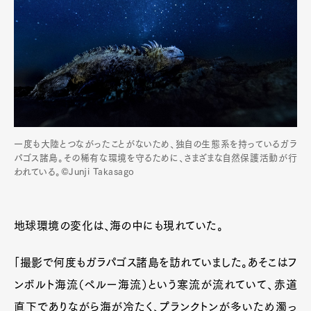
一度も大陸とつながったことがないため、独自の生態系を持っているガラ
パゴス諸島。その稀有な環境を守るために、さまざまな自然保護活動が行
われている。©Junji Takasago
地球環境の変化は、海の中にも現れていた。
「撮影で何度もガラパゴス諸島を訪れていました。あそこはフ
ンボルト海流（ペルー海流）という寒流が流れていて、赤道
直下でありながら海が冷たく、プランクトンが多いため濁っ