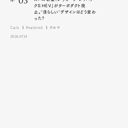
03
Nº
クS:HEV」がターボダクト廃
止。“漢らしい”デザインはどう変わ
った?
Cars
Featured
クルマ
2026.07.14