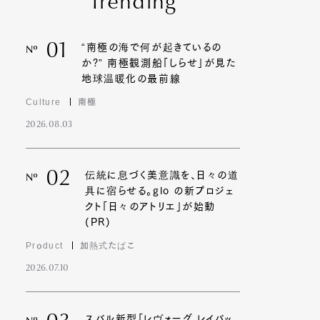
Trending
01
“南極の海で何が起きているの
Nº
か?” 南極観測船「しらせ」が見た
地球温暖化の最前線
Culture
南極
2026.08.03
02
伝統に息づく美意識を、日々の道
Nº
具に宿らせる。glo の新プロジェ
クト「日々のアトリエ」が始動
(PR)
Product
加熱式たばこ
2026.07.10
スバル新型「レヴォーグ レイバッ