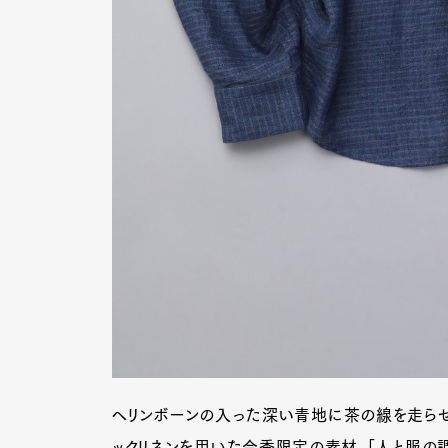
G
ヘリンボーンの入った深い青地に茶の線を走らせ
ックリネンを用いた今季限定の素材。「人と服の調