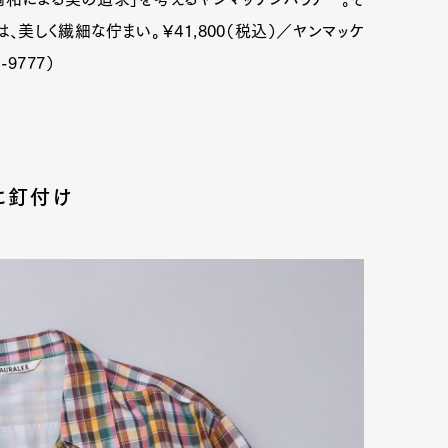
、美しく繊細な佇まい。￥41,800（税込）／ヤンマッケ
9777）
mbership
Magazine
Official Columnist
About
et
Pen international
Pen tw
に釘付け