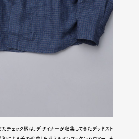
Art&Design
Watch
Fashion
ourmet
Cars
Product
Culture
たチェック柄は、デザイナーが収集してきたデッドスト
Lifestyle
和による美の追求」を考えるヤンマッケンハウアー。そ