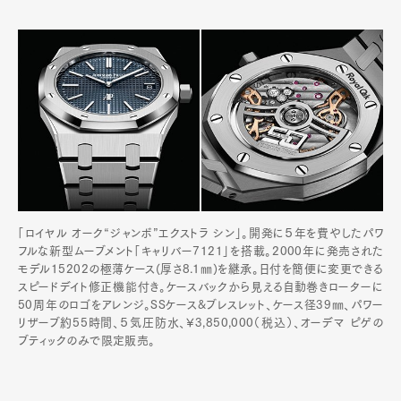
「ロイヤル オーク“ジャンボ”エクストラ シン」。開発に５年を費やしたパワ
フルな新型ムーブメント「キャリバー7121」を搭載。2000年に発売された
モデル15202の極薄ケース(厚さ8.1㎜)を継承。日付を簡便に変更できる
スピードデイト修正機能付き。ケースバックから見える自動巻きローターに
50周年のロゴをアレンジ。SSケース&ブレスレット、ケース径39㎜、パワー
リザーブ約55時間、５気圧防水、¥3,850,000（税込）、オーデマ ピゲの
ブティックのみで限定販売。