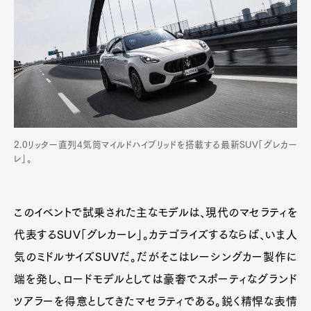
Art&Design
Watch
Fashion
Gourmet
Cars
Product
Culture
Lifestyle
2.0リッター直列4気筒マイルドハイブリッドを搭載する最新SUV「グレカー
レ」。
Pen Membership
Magazine
Official Columnist
About
このイベントで試乗された主なモデルは、現代のマセラティを
Contact
代表するSUV「グレカーレ」。カテゴライズするならば、いま人
気のミドルサイズSUVだ。だがそこはレーシングカー製作に
端を発し、ロードモデルとしては豪奢でスポーティなグランド
Pen Meet
ツアラーを得意としてきたマセラティである。鋭く精悍な表情
Pen international
Pen tw