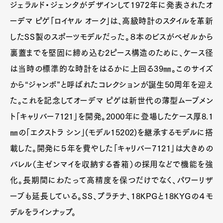
ジェラルド・ジェンタがデザインして1972年に発表されたオ
ーデマ ピゲ「ロイヤル オーク」は、高級時計のスタイルを革新
したSS製のスポーツモデルだった。８本のビスがベゼルから
裏蓋までを堅固に締め込む2ピース構造のために、ケース径
は当時の標準的な時計をはるかに上回る39㎜。このサイズ
から“ジャンボ”と呼ばれたコレクションが誕生50周年を迎え
た。これを記念してオーデマ ピゲは新世代の薄型ムーブメン
ト「キャリバー7121」を開発。2000年に登場したケース厚8.1
㎜の「エクストラ シン」(モデル15202)を継承するモデルに搭
載した。開発に５年を費やした「キャリバー7121」は大きめの
バレル（主ゼンマイを収納する香箱）の採用などで機能を強
化。長期間にわたって高精度を保つだけでなく、パワーリザ
ーブも延長している。SS、プラチナ、18KPGと18KYGの４モ
デルをラインナップ。