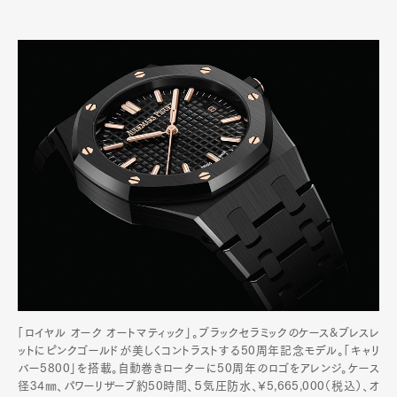
「ロイヤル オーク オートマティック」。ブラックセラミックのケース&ブレスレ
ットにピンクゴールドが美しくコントラストする50周年記念モデル。「キャリ
バー5800」を搭載。自動巻きローターに50周年のロゴをアレンジ。ケース
径34㎜、パワーリザーブ約50時間、５気圧防水、¥5,665,000（税込）、オ