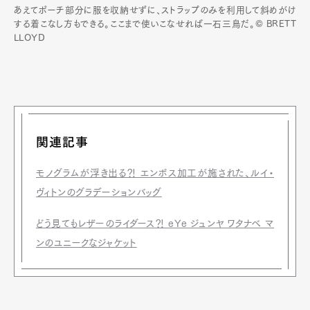
あえてポーチ部分に服を収納せずに、ストラップのみを利用して斜めがけ
する着こなし方もできる。ここまで使いこなせれば一石三鳥だ。© BRETT
LLOYD
関連記事
モノグラムが浮き出る⁈ エンボス加工が施された、ルイ・
ヴィトンのグラデーションバッグ
どう見てもレザーのライダース⁈ eYe ジュンヤ ワタナベ マ
ンのユニークなジャケット