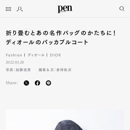
折り畳むとあの名作バッグのかたちに！
ディオールのパッカブルコート
Fashion
ディオール
DIOR
2022.03.28
写真：加藤佳男
編集＆文：倉持佑次
Share: