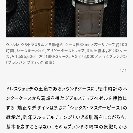
ヴィルレ ウルトラスリム／
自動巻き、ケース径38㎜、パワーリザーブ約100
時間、シースルーバック、アリゲーターストラップ、3気圧防水。右：SSケー
ス。￥1,595,000 左：18KRGケース。￥3,278,000／ともにブランパン
（ブランパン ブティック 銀座）
1/4
ドレスウォッチの王道であるラウンドケースに、懐中時計のハ
ンターケースから着想を得たダブルステップベゼルを特徴に
する。端正なデザインはまさに「シックス・マスターピース」の
継承だ。昨年フルモデルチェンジといえる刷新をしながらも、
基本を崩すことはない。それもブランドの精神の象徴だから