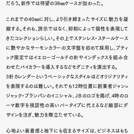
だろう。新作では待望の38㎜ケースが加わった。
これまでの40㎜に対し、より引き締まったサイズに魅力を凝
縮する。それも、誇示ではなく、抑制によって個性を表現して
きたコレクションらしい。その上でステンレス・スチールケース
に艶やかなサーモンカラーの文字盤を初めて採用し、ブティ
ック限定ではイエローゴールドの針やインデックスを組み合
わせたバイカラーを導入するなどモダニティを演出する。
3針カレンダーというベーシックなスタイルほどオリジナリティ
を表現するのは難しい。それでも12時位置に創業者ジャン=
ジャック・ブランパンのイニシャル、ＪＢのロゴを掲げ、4時のロ
ーマ数字を視認性の高いバータイプに代えるなど細部にデ
ザインを注ぎ、魅力を際立たせている。
心地よい装着感と袖下にも収まるサイズは、ビジネスはもち