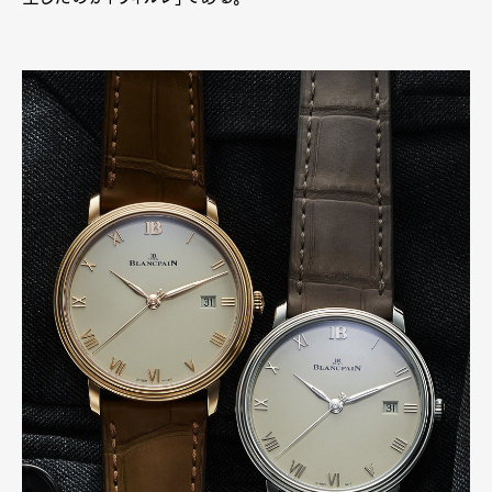
Art&Design
Watch
Fashion
Gourmet
Cars
Product
Culture
Lifestyle
Pen Membership
Magazine
Official Columnist
About
Contact
Pen Meet
Pen international
Pen tw