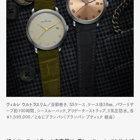
ヴィルレ ウルトラスリム／
自動巻き、SSケース、ケース径38㎜、パワーリザ
ーブ約100時間、シースルーバック、アリゲーターストラップ、3気圧防水。各
￥1,595,000／ともにブランパン（ブランパン ブティック 銀座）