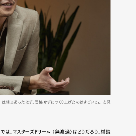
mbership
Magazine
Official Columnist
About
et
Pen international
Pen tw
ーは相当あったはず。妥協せずにつくり上げたのはすごいこと」と感
は、マスターズドリーム 〈無濾過〉はどうだろう。対談