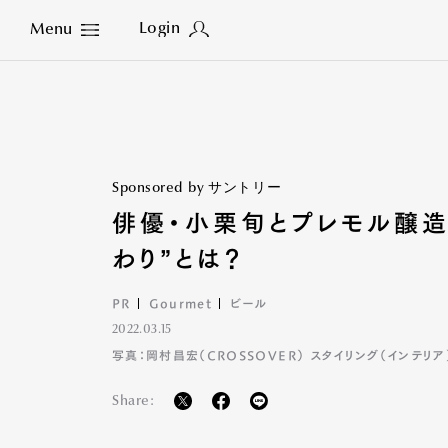
Login
Menu
Close
Sponsored by サントリー
俳優・小栗旬とプレモル醸造
わり”とは？
PR
Gourmet
ビール
2022.03.15
写真：岡村昌宏（CROSSOVER） スタイリング（インテリア
Share: