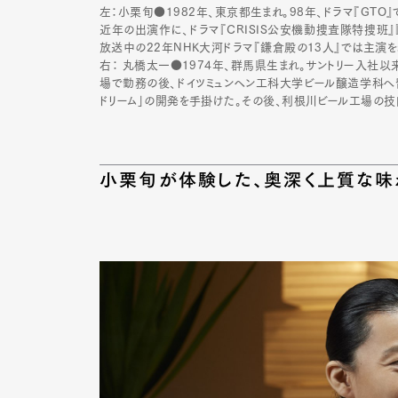
左：小栗旬●1982年、東京都生まれ。98年、ドラマ『GTO
近年の出演作に、ドラマ『CRISIS公安機動捜査隊特捜班』
放送中の22年NHK大河ドラマ『鎌倉殿の13人』では主演を
右： 丸橋太一●1974年、群馬県生まれ。サントリー入社
場で勤務の後、ドイツミュンヘン工科大学ビール醸造学科へ留学
ドリーム」の開発を手掛けた。その後、利根川ビール工場の
小栗旬が体験した、奥深く上質な味
G