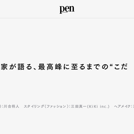
家が語る、最高峰に至るまでの“こだ
）：川合将人 スタイリング（ファッション）：三田真一(KiKi inc.) ヘアメ