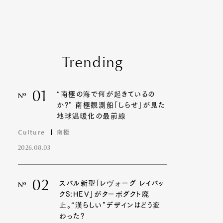
Trending
01
“南極の海で何が起きているの
Nº
か?” 南極観測船「しらせ」が見た
地球温暖化の最前線
Culture
南極
2026.08.03
02
スバル新型「レヴォーグ レイバッ
Nº
クS:HEV」がターボダクト廃
止。“漢らしい”デザインはどう変
わった?