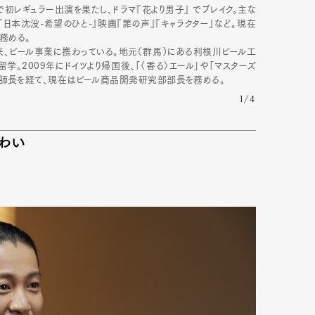
』で初レギュラー出演を果たし、ドラマ『花より男子』 でブレイク。主な
『日本沈没-希望のひと-』映画『罪の声』『キャラクター』など。現在
務める。
以来、ビール事業に携わっている。地元（群馬）にある利根川ビール工
。2009年にドイツより帰国後、「〈香る〉エール」や「マスターズ
技師長を経て、現在はビール商品開発研究部部長を務める。
1/4
わい
Art&Design
Watch
Fashion
ourmet
Cars
Product
Culture
Lifestyle