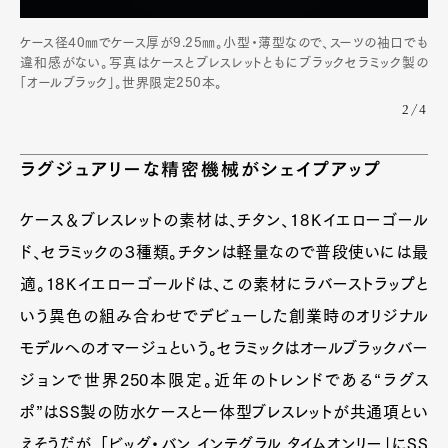
ケース径40㎜でケース厚が9.25㎜。小型・薄型なので、スーツの袖口でも
違和感がない。写真はケースとブレスレットともにブラックセラミック製の
「オールブラック」。世界限定250本。
2/4
ラグジュアリーな精密機械がシェイプアップ
ケース＆ブレスレットの素材は、チタン、18Ｋイエローゴール
ド、セラミックの３種類。チタンは軽量なので普段使いには最
適。18Ｋイエローゴールドは、この素材にラバーストラップと
いう異色の組み合わせでデビューした創業時のオリジナル
モデルへのオマージュという。セラミックはオールブラックバー
ジョンで世界250本限定。近年のトレンドである“ラグス
ポ”はSS製の防水ケースと一体型ブレスレットが共通項とい
えそうだが、「ビッグ・バン インテグラル タイムオンリー」にSS