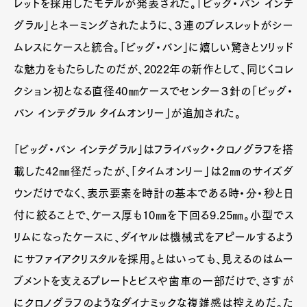
レットを採用したモデルが発表された。「ビッグ・バン インテ
グラル」とネーミングされたように、３連のブレスレットがシー
ムレスにケースと統合。「ビッグ・バン」に嬉しい驚きとソリッド
な魅力をもたらしたのだが、2022年の新作として、同じくコレ
クション初となる直径40㎜ケースでセンター３針の「ビッグ・
バン インテグラル タイムオンリー」が追加された。
「ビッグ・バン インテグラル」はフライバック・クロノグラフを搭
載した42㎜径だったが、「タイムオンリー」は２㎜のサイズダ
ウンだけでなく、表示要素を時計の基本である時・分・秒と日
付に絞ることで、ケース厚も10㎜を下回る9.25㎜。小型でス
リムになったケースに、ダイヤルは機械式をアピールするよう
にサファイアクリスタルを採用。とはいっても、見えるのはムー
ブメントを支えるプレートとビスや歯車の一部だけで、さすが
にクロノグラフのようなダイナミックな複雑感は控えめだ。た