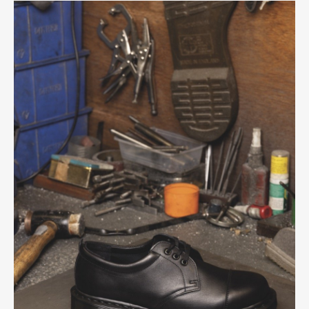
Pen Membership
Magazine
Official Columnist
About
Contact
Pen Meet
Pen international
Pen tw