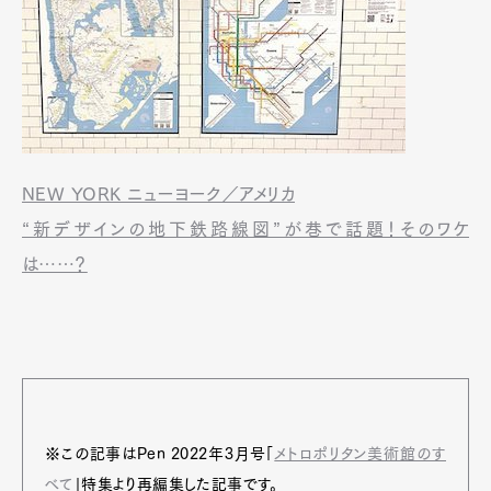
NEW YORK ニューヨーク／アメリカ
“新デザインの地下鉄路線図”が巷で話題！そのワケ
は……？
※この記事はPen 2022年3月号「
メトロポリタン美術館のす
べて
」特集より再編集した記事です。