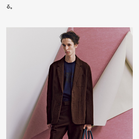
Product
Culture
Lifestyle
る。
Pen Membership
Magazine
Official Columnist
About
Contact
Pen Meet
Pen international
Pen tw