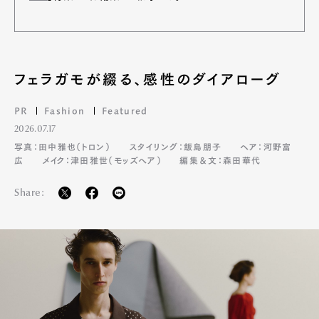
フェラガモが綴る、感性のダイアローグ
PR
Fashion
Featured
2026.07.17
写真：田中雅也（トロン）
スタイリング：飯島朋子
ヘア：河野富
広
メイク：津田雅世（モッズヘア）
編集＆文：森田華代
Share: