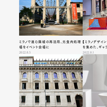
ミラノで進む廃墟の再活用、元食肉処理
【ミラノデザイン
場をイベント会場に
を集めた、ギャ
2022.8.5
2022.8.1
G