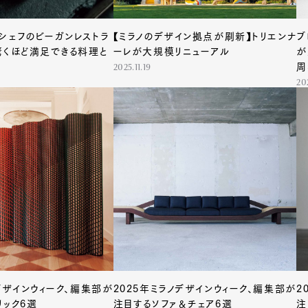
シェフのビーガンレストラ
【ミラノのデザイン拠点が刷新】トリエンナ
ブ
驚くほど満足できる料理と
ーレが大規模リニューアル
が
周
2025.11.19
20
デザインウィーク、編集部が
2025年ミラノデザインウィーク、編集部が
2
リック6選
注目するソファ＆チェア6選
注