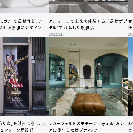
ズミラノ」の最新作は、アー
アルマーニの未来を体験する、“最新デジ
変
mbership
Magazine
Official Columnist
About
させる優雅なデザイン
タル”で武装した旗艦店
多
2022.5.10
20
et
Pen international
Pen tw
飾り窓」を郊外に移し、大
ラガーフェルドのモチーフも冴える、ガレリ
わ
センターを建設!?
アに誕生した新ブティック
集