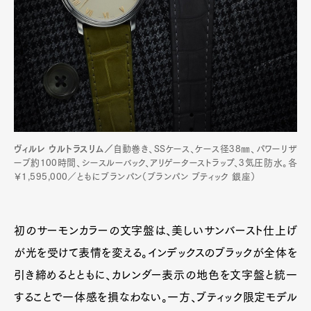
ヴィルレ ウルトラスリム／
自動巻き、SSケース、ケース径38㎜、パワーリザ
ーブ約100時間、シースルーバック、アリゲーターストラップ、3気圧防水。各
￥1,595,000／ともにブランパン（ブランパン ブティック 銀座）
初のサーモンカラーの文字盤は、美しいサンバースト仕上げ
が光を受けて表情を変える。インデックスのブラックが全体を
引き締めるとともに、カレンダー表示の地色を文字盤と統一
することで一体感を損なわない。一方、ブティック限定モデル