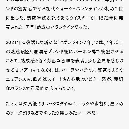
ンドの創始者である初代ジョージ・バランタインが初めて世
に出した、熟成年数表記のあるウイスキーが、1872年に発
売された「７年」熟成のバランタインだった。
2021年に復活した新たな「バランタイン７年」では、７年以上
の熟成を経た原酒をブレンド後にバーボン樽で後熟させる
ことで、熟成感と深く芳醇な香味を表現。少し金属を感じさ
せる甘いアロマのなかには、バニラやハチミツ、紅茶のような
ニュアンスも。飲めばスイートさと心地よいビター感が、繊細
なバランスで重層的に広がっていく。
たとえば夕食後のリラックスタイムに、ロックや水割り、濃いめ
のソーダ割りなどでゆったり楽しみたい一本だ。