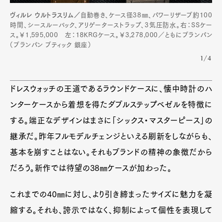
ヴィルレ ウルトラスリム／
自動巻き、ケース径38㎜、パワーリザーブ約100
時間、シースルーバック、アリゲーターストラップ、3気圧防水。右：SSケー
ス。￥1,595,000 左：18KRGケース。￥3,278,000／ともにブランパン
（ブランパン ブティック 銀座）
1/4
ドレスウォッチの王道であるラウンドケースに、懐中時計のハ
ンターケースから着想を得たダブルステップベゼルを特徴に
する。端正なデザインはまさに「シックス・マスターピース」の
継承だ。昨年フルモデルチェンジといえる刷新をしながらも、
基本を崩すことはない。それもブランドの精神の象徴だから
だろう。新作では待望の38㎜ケースが加わった。
これまでの40㎜に対し、より引き締まったサイズに魅力を凝
縮する。それも、誇示ではなく、抑制によって個性を表現して