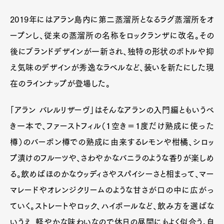
2019年にはアラン島内に第二蒸溜所となるラグ蒸溜所をオ
ープンし、従来の蒸溜所の名称をロックランザに改名。その
後にブランドデザインが一新され、独特の形状のボトルや抑
え気味のデザインが秀逸なラベルなど、装いを新たにした現
在のラインナップが登場した。
「アラン バレルリザーヴ」はそんなアランの入門編ともいうべ
き一本で、ファーストフィル（１空き＝１度だけ熟成に使った
樽）のバーボン樽での熟成に由来するレモンや柑橘、シロッ
プ漬けのフルーツや、さわやかなバニラのような香りが楽しめ
る。飲めばほのかなウッディさやスパイシーさと相まって、マー
マレードやオレンジクリームのような甘さが口の中に広がっ
ていく。ストレートやロック、ハイボールなど、飲み方を選ばな
いうえ、軽やかな味わいなので休日の昼間にもよく似合う。自