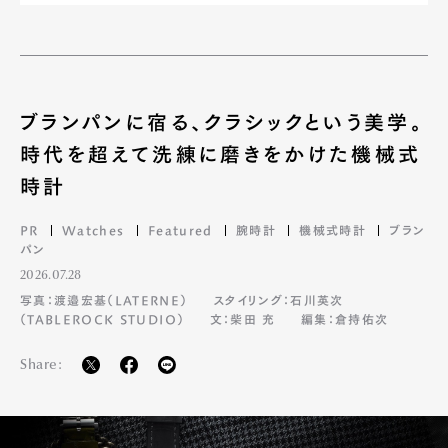
Official Columnist
About
Contact
ブランパンに宿る、クラシックという美学。
Pen Meet
時代を超えて洗練に磨きをかけた機械式
Pen international
Pen tw
時計
PR
Watches
Featured
腕時計
機械式時計
ブラン
パン
2026.07.28
写真：渡邉宏基（LATERNE）
スタイリング：石川英次
（TABLEROCK STUDIO）
文：柴田 充
編集：倉持佑次
Share: