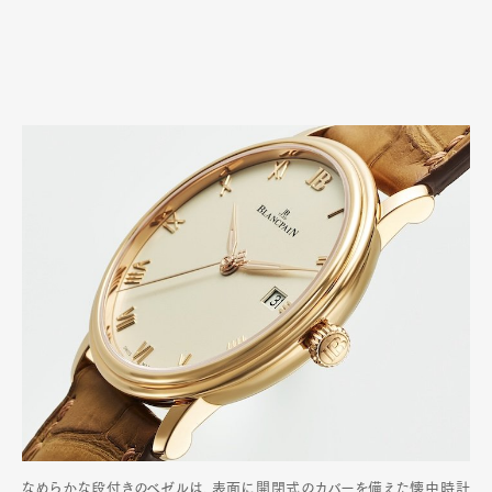
なめらかな段付きのベゼルは、表面に開閉式のカバーを備えた懐中時計