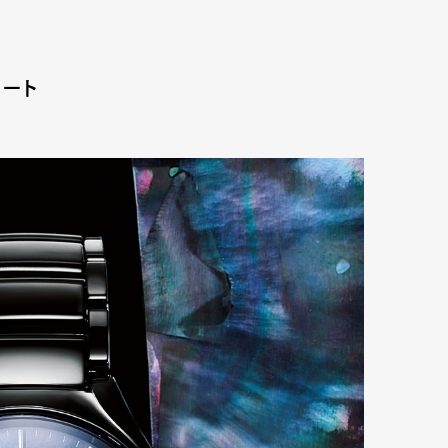
ハート
Art&Design
Watch
Fashion
ourmet
Cars
Product
Culture
Lifestyle