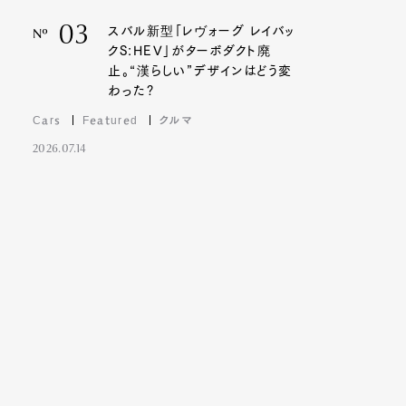
03
スバル新型「レヴォーグ レイバッ
Nº
クS:HEV」がターボダクト廃
止。“漢らしい”デザインはどう変
わった?
Cars
Featured
クルマ
2026.07.14