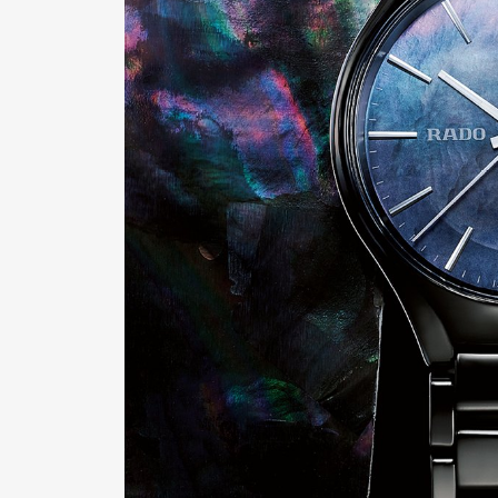
Pen Me
Pen Me