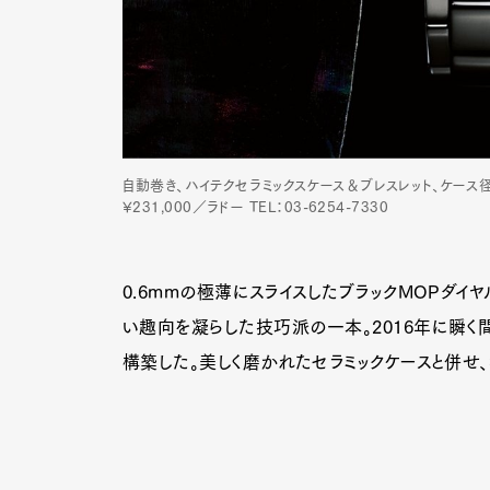
自動巻き、ハイテクセラミックスケース＆ブレスレット、ケース径
¥231,000／ラドー TEL：03-6254-7330
0.6mmの極薄にスライスしたブラックMOPダイ
い趣向を凝らした技巧派の一本。2016年に瞬く
構築した。美しく磨かれたセラミックケースと併せ