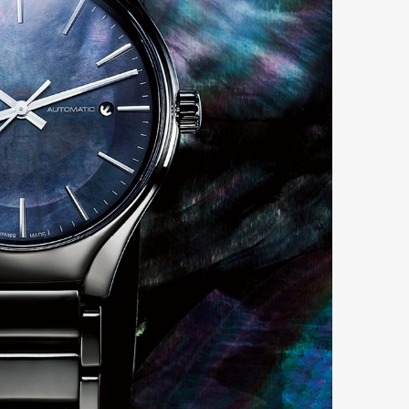
mbership
Magazine
Official Columnist
About
et
Pen international
Pen tw