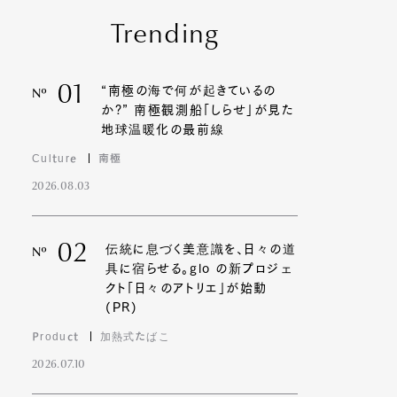
Trending
01
“南極の海で何が起きているの
Nº
か?” 南極観測船「しらせ」が見た
地球温暖化の最前線
Culture
南極
2026.08.03
02
伝統に息づく美意識を、日々の道
Nº
具に宿らせる。glo の新プロジェ
クト「日々のアトリエ」が始動
(PR)
Product
加熱式たばこ
2026.07.10