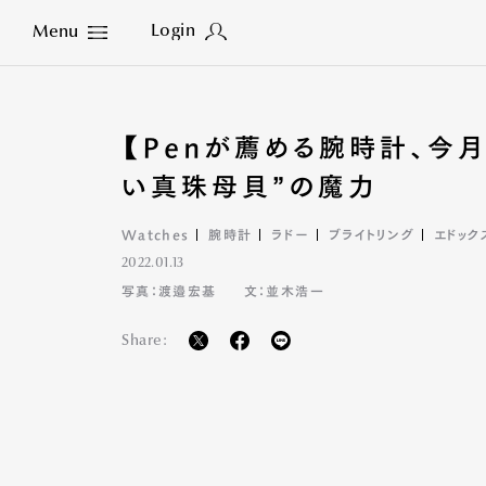
Login
Menu
Close
【Penが薦める腕時計、今
い真珠母貝”の魔力
Watches
腕時計
ラドー
ブライトリング
エドック
2022.01.13
写真：渡邉宏基
文：並木浩一
Share: