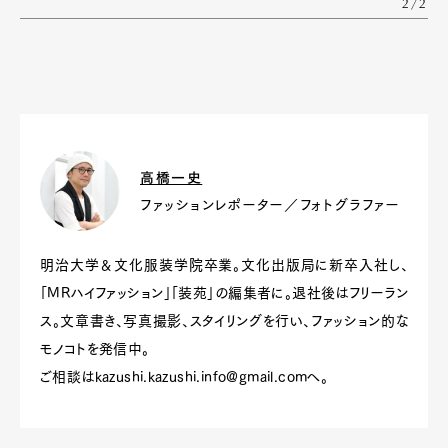
2/2
高橋一史
Art&Design
Watch
Fashion
Gourmet
Cars
ファッションレポーター／フォトグラファー
Product
Culture
Lifestyle
明治大学＆文化服装学院卒業。文化出版局に新卒入社し、
「MRハイファッション」「装苑」の編集者に。退社後はフリーラン
ス。文章書き、写真撮影、スタイリングを行い、ファッション的な
Pen Membership
Magazine
モノコトを発信中。
Official Columnist
About
ご相談は
kazushi.kazushi.info@gmail.com
へ。
Contact