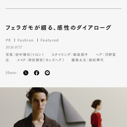
Pen Meet
Pen international
Pen tw
フェラガモが綴る、感性のダイアローグ
PR
Fashion
Featured
2026.07.17
写真：田中雅也（トロン）
スタイリング：飯島朋子
ヘア：河野富
広
メイク：津田雅世（モッズヘア）
編集＆文：森田華代
Share: