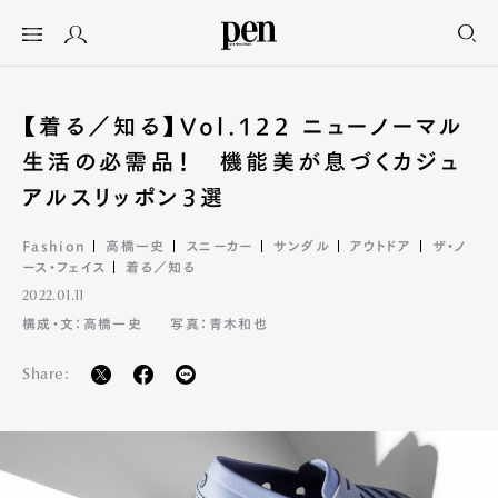
【着る／知る】Vol.122 ニューノーマル
生活の必需品！ 機能美が息づくカジュ
アルスリッポン3選
Fashion
高橋一史
スニーカー
サンダル
アウトドア
ザ・ノ
ース・フェイス
着る／知る
2022.01.11
構成・文：高橋一史
写真：青木和也
Share: