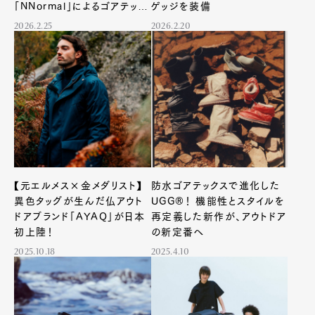
「NNormal」によるゴアテック
ゲッジを装備
ス新作が、都市生活者の最適
2026.2.25
2026.2.20
解な理由
【元エルメス×金メダリスト】
防水ゴアテックスで進化した
異色タッグが生んだ仏アウト
UGG®！ 機能性とスタイルを
ドアブランド「AYAQ」が日本
再定義した新作が、アウトドア
初上陸！
の新定番へ
2025.10.18
2025.4.10