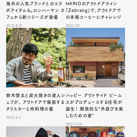
海外の人気ブランドとのコラ
HARIOのアウトドアライン
ボアイテムも。ロンハーマン カ
「Zebrang」で、アウトドアで
フェから新シリーズが登場
の本格コーヒーにチャレンジ
2023.8.15
2023.7.9
鈴木啓太と炭火焼きの達人シ
ハッピー アウトサイド ビーム
ェフが、 アウトドアで堪能する
スがプロデュースする住宅が
タリスカーと肉料理の宴
誕生！ 開放的な“外遊びを楽
しむための家“
2023.6.2
2023.5.26