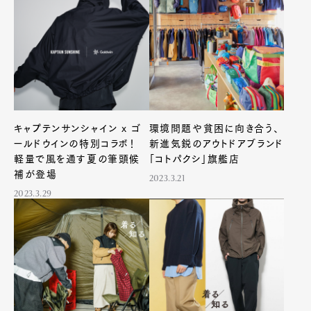
キャプテンサンシャイン x ゴ
環境問題や貧困に向き合う、
ールドウインの特別コラボ！
新進気鋭のアウトドアブランド
軽量で風を通す夏の筆頭候
「コトパクシ」旗艦店
補が登場
2023.3.21
2023.3.29