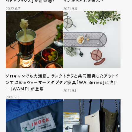
ウドトラックス」が新登場！
ップからどれを選ぶ？
2022.6.7
2021.9.6
Art&Design
Watch
Fashion
Gourmet
Cars
Product
Culture
Lifestyle
ソロキャンでも大活躍。 ランタ
トラフと共同開発したアウトド
ンで温めるウォーマーアダプタ
ア家具「WA Series」に注目
Pen Membership
Magazine
ー「WAMP」が登場
2021.9.1
Official Columnist
About
Contact
2021.9.3
Pen Meet