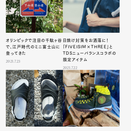
オリンピックで注目の千駄ヶ谷
日焼け対策をお洒落に！
で、江戸時代のミニ富士山に
「FIVEISIM×THREE」と
登ってきた
TDSニューバランスコラボの
限定アイテム
2021.7.23
2021.7.22