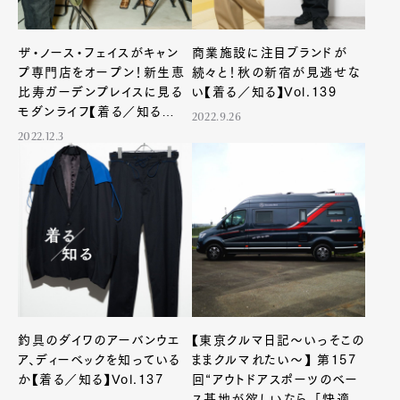
ザ・ノース・フェイスがキャン
商業施設に注目ブランドが
プ専門店をオープン！新生恵
続々と！秋の新宿が見逃せな
比寿ガーデンプレイスに見る
い【着る／知る】Vol.139
モダンライフ【着る／知る
2022.9.26
Vol.143】
2022.12.3
釣具のダイワのアーバンウエ
【東京クルマ日記〜いっそこの
ア、ディーベックを知っている
ままクルマれたい〜】 第157
か【着る／知る】Vol.137
回“アウトドアスポーツのベー
ス基地が欲しいなら、「快適す