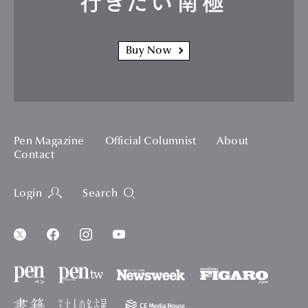
行きたい南極
Buy Now
Pen Magazine
Official Columnist
About
Contact
Login
Search