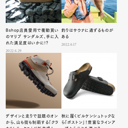
Bshop店員愛用で衝動買い
釣りはサウナに通ずるものが
のマリブ サンダルズ、手に入
ある
れた満足度はいかに!?
2022.6.17
2022.6.29
デザインと走りで話題のオン
秋に履くビルケンシュトックな
から、山も街も制覇する「クラ
ら「ボストン」！豊富なラインア