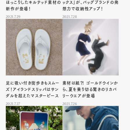
ほっこりしたキルテッド素材の
ックス」が、バッグブランドの発
新作が登場！
想力で収納性アップ！
2021.7.29
2021.7.28
足に吸い付き街歩きもスムー
素材は紙⁈ ゴールドウインか
ズ！アイランドスリッパはサン
ら、夏を乗り切る驚きのリカバ
ダルを超えたマスターピース
リーウエアが登場
2021.7.27
2021.7.26