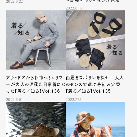
2022.8.22
ぎるバン」を手に入れよう”
2022.8.15
アウトドアから都市へ！カリマ
街履きスポサンを探せ！ 大人
ーが大人の洒落た日常着にな
のセンスで選ぶ最新＆定番
った【着る／知る】Vol.136
【着る／知る】Vol.135
2022.8.10
2022.7.25