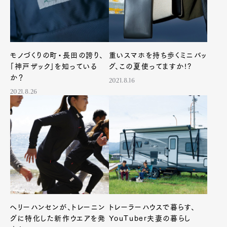
Pen international
Pen tw
モノづくりの町・長田の誇り、
重いスマホを持ち歩くミニバッ
「神戸ザック」を知っている
グ、この夏使ってますか!?
か？
2021.8.16
2021.8.26
ヘリーハンセンが、トレーニン
トレーラーハウスで暮らす、
グに特化した新作ウエアを発
YouTuber夫妻の暮らし