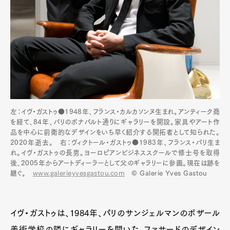
左：イヴ・ガストゥ●1948年、フランス・カルカソンヌ生まれ。アンティーク商
を経て、84年、パリのボナパルト通りにギャラリーを開設。家具やアート作
品を中心に前衛的なデザインをいち早く紹介する開拓者として知られた。
2020年逝去。 右：ヴィクトール・ガストゥ●1983年、フランス・パリ生ま
れ。イヴ・ガストゥの長男。ヨーロピアンビジネススクールで修士号を取得
後、2005年からアートディーラーとして父のギャラリーに参画。現在は跡を
継ぐ。
www.galerieyvesgastou.com
©︎ Galerie Yves Gastou
イヴ・ガストゥは、1984年、パリのサンジェルマンのボザール
美術学校の隣にギャラリーを開いた。ファサードのデザイン