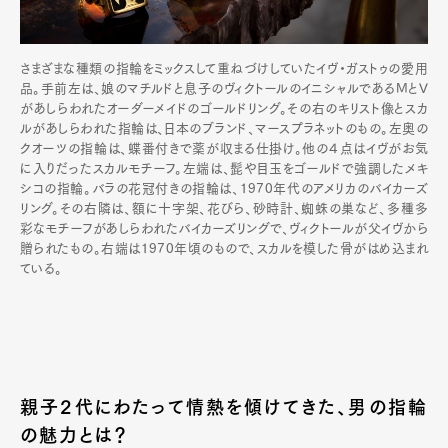
さまざまな種類の指輪をミックスして重ねづけしていたイヴ・ガストゥの愛用
品。手前左は、娘のマチルドと息子のヴィクトールのイニシャルであるMとV
があしらわれたオーダーメイドのゴールドリング。その右のキリスト像とスカ
ルがあしらわれた指輪は、日本のブランド、マースプラネットのもの。左奥の
クオーツの指輪は、蝶番付きで薬が収まる仕掛け。他の４点はイヴがお気
に入りだったスカルモチーフ。左端は、髭や目玉をゴールドで強調したメキ
シコの指輪。バラの花冠付きの指輪は、1970年代のアメリカのバイカーズ
リング。その右隣は、額に十字架、花びら、砂時計、蜘蛛の巣など、多種多
彩なモチーフがあしらわれたバイカーズリングで、ヴィクトールが父イヴから
贈られたもの。右端は1970年頃のもので、スカルを模した骨がはめ込まれ
ている。
親子2代にわたって情熱を傾けてきた、男の指輪
の魅力とは？