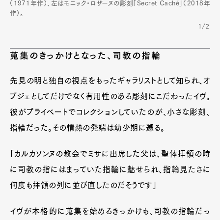
（1971年作）、左はモニック・ロザーヌの彫刻「Secret Caché」（2018年
作）。
1/2
蒐集のきっかけとなった、司教の指輪
先見の明と独自の視点をもったギャラリストとして知られ、オ
ブジェとしてだけでなく有用性のある彫刻にこだわったイヴ。
彼がプライベートでコレクションしていたのが、小さな彫刻、
指輪だった。その情熱の発端は幼少期に遡る。
「カルカソンヌの教会でミサに出席した父は、聖体拝領の時
に司教の指にはまっていた指輪に魅せられ、指輪見たさに
何度も拝領の列に並び直したのだそうです」
イヴが本格的に蒐集を始めるきっかけも、司教の指輪だっ
Art&Design
Watch
Fashion