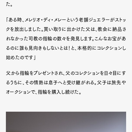
た。
Gourmet
Cars
Product
Culture
Lifestyle
「ある時、メレリオ・ディ・メレーという老舗ジュエラーがストッ
クを放出しました。買い取りに出かけた父は、教会に納品さ
れなかった司教の指輪の数々を発見します。こんなお宝があ
Pen Membership
Magazine
るのに誰も見向きもしないとは！と、本格的にコレクションし
Official Columnist
About
始めたのです」
Contact
父から指輪をプレゼントされ、父のコレクションを日々目にす
るうちに、その情熱は息子へと受け継がれる。父子は旅先や
Pen Meet
オークションで、指輪を購入し続けた。
Pen international
Pen tw