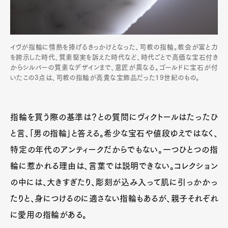
イヴが指輪に情熱を捧げるきっかけとなった、司教の指輪。教会が富と力
を誇示した時代、質素堅実を訴えた時代など、時代ごとで高価な宝石付き
からシルバーの質素なデザインまで、意匠が異なる。ゴールドに宝石が付
いたこの3点は、司教の指輪が高貴な宝飾品だった19世紀のもの。
指輪を買う際の基準は？との質問にヴィクトールはたったひ
と言、「男の指輪」と答える。希少な宝石や値段ゆえではなく、
特定の年代のアンティークだからでもない。一つひとつの指
輪に惹かれる理由は、言葉では説明できない。コレクション
の中には、大きすぎたり、彫刻が込み入って肌に引っかかっ
たりと、身につけるのに適さない指輪もあるが、親子それぞれ
に愛用の指輪がある。