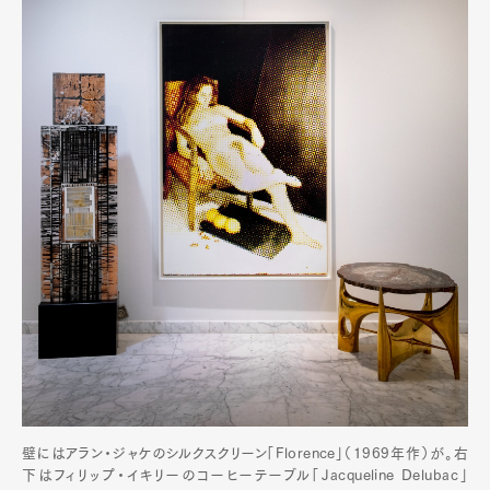
壁にはアラン・ジャケのシルクスクリーン「Florence」（1969年作）が。右
下はフィリップ・イキリーのコーヒーテーブル「Jacqueline Delubac」