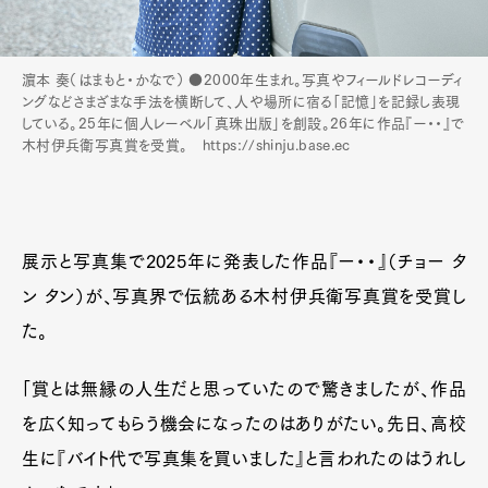
濵本 奏（はまもと・かなで） ●2000年生まれ。写真やフィールドレコーディ
ングなどさまざまな手法を横断して、人や場所に宿る「記憶」を記録し表現
している。25年に個人レーベル「真珠出版」を創設。26年に作品『ー・・』で
木村伊兵衛写真賞を受賞。 https://shinju.base.ec
展示と写真集で2025年に発表した作品『ー・・』（チョー タ
ン タン）が、写真界で伝統ある木村伊兵衛写真賞を受賞し
た。
「賞とは無縁の人生だと思っていたので驚きましたが、作品
を広く知ってもらう機会になったのはありがたい。先日、高校
生に『バイト代で写真集を買いました』と言われたのはうれし