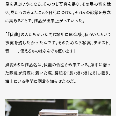
足を運ぶようになる。そのつど写真を撮り、その場の音を録
Art&Design
Watch
Fashion
り、見たもの考えたことを日記につけた。それらの記録を丹念
Gourmet
Cars
に集めることで、作品が出来上がっていった。
Product
Culture
Lifestyle
「『伏龍』の人たちがいた同じ場所に80年後、私もいたという
事実を残したかったんです。そのためなら写真、テキスト、
音……、使えるものはなんでも使います」
Pen Membership
Magazine
Official Columnist
About
Contact
風変わりな作品名は、伏龍の合図から来ている。海中に潜っ
た隊員が海底に着いた際、腰紐を「長・短・短」と引っ張り、
海上にいる仲間に到着を知らせたのだ。
Pen Meet
Pen international
Pen tw