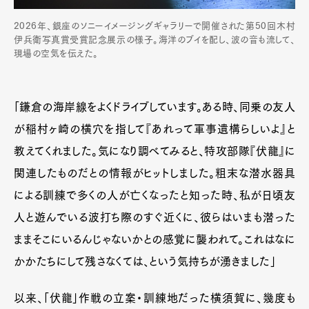
2026年、銀座のソニーイメージングギャラリーで開催された第50回木村
伊兵衛写真賞受賞記念展示の様子。海洋のブイを配し、波の音も流して、
現場の空気を伝えた。
「鎌倉の海岸線をよくドライブしています。ある時、同乗の友人
が稲村ヶ崎の横穴を指して『あれって軍事遺構らしいよ』と
教えてくれました。気になり調べてみると、特攻部隊『伏龍』に
関連したものだとの情報がヒットしました。粗末な潜水器具
による訓練で多くの人が亡くなったと知った時、私が日頃友
人と遊んでいる波打ち際のすぐ近くに、彼らはいまも潜った
ままそこにいるんじゃないかとの感覚に襲われて。これはなに
かかたちにして残さなくては、という気持ちが湧きました」
以来、「伏龍」作戦の立案・訓練地だった横須賀に、幾度も