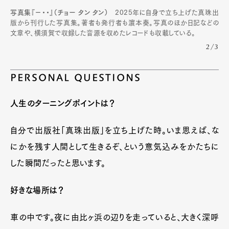
写真集『−・・』（チョー タン タン）
2025年に自身で立ち上げた真珠出
版から刊行した写真集。著者も発行者も濵本奏。写真のほか日記などの
文章や、横須賀で収録した音源を収めたレコードも収載している。
2/3
PERSONAL QUESTIONS
人生のターニングポイントは？
自分で出版社「真珠出版」を立ち上げた時。いま思えば、な
にかを残す人間として生きるぞ、という意気込みをかたちに
した瞬間だったと思います。
好きな場所は？
車の中です。夜に由比ヶ浜の辺りを走っていると、大きく深呼