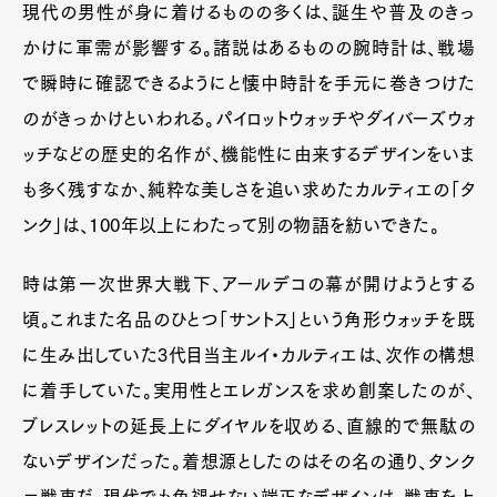
現代の男性が身に着けるものの多くは、誕生や普及のきっ
かけに軍需が影響する。諸説はあるものの腕時計は、戦場
で瞬時に確認できるようにと懐中時計を手元に巻きつけた
のがきっかけといわれる。パイロットウォッチやダイバーズウォ
ッチなどの歴史的名作が、機能性に由来するデザインをいま
も多く残すなか、純粋な美しさを追い求めたカルティエの「タ
ンク」は、100年以上にわたって別の物語を紡いできた。
時は第一次世界大戦下、アールデコの幕が開けようとする
頃。これまた名品のひとつ「サントス」という角形ウォッチを既
に生み出していた3代目当主ルイ・カルティエは、次作の構想
に着手していた。実用性とエレガンスを求め創案したのが、
ブレスレットの延長上にダイヤルを収める、直線的で無駄の
ないデザインだった。着想源としたのはその名の通り、タンク