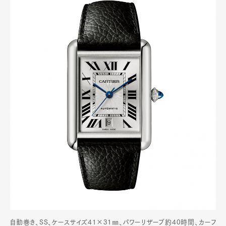
自動巻き、SS、ケースサイズ41×31㎜、パワーリザーブ約40時間、カーフ