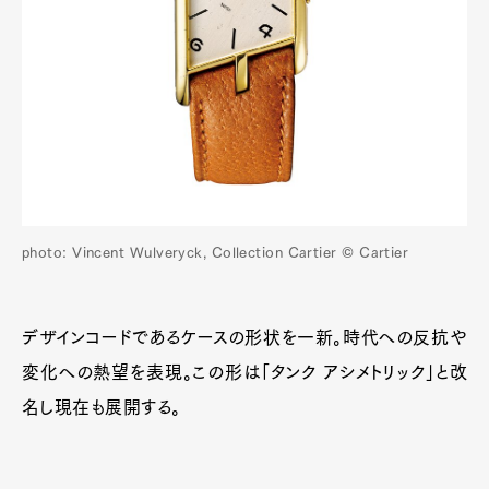
photo: Vincent Wulveryck, Collection Cartier © Cartier
Art&Design
Watch
Fashion
Gourmet
Cars
デザインコードであるケースの形状を一新。時代への反抗や
変化への熱望を表現。この形は「タンク アシメトリック」と改
Product
Culture
Lifestyle
名し現在も展開する。
Pen Membership
Magazine