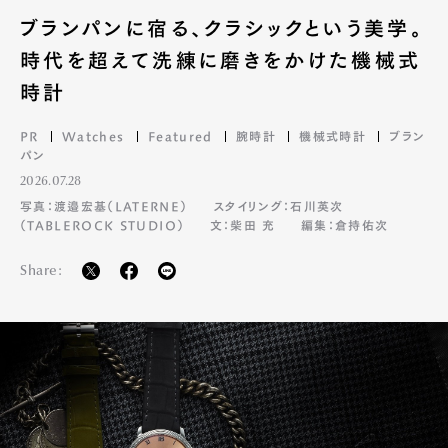
ブランパンに宿る、クラシックという美学。
時代を超えて洗練に磨きをかけた機械式
時計
PR
Watches
Featured
腕時計
機械式時計
ブラン
パン
2026.07.28
写真：渡邉宏基（LATERNE）
スタイリング：石川英次
（TABLEROCK STUDIO）
文：柴田 充
編集：倉持佑次
Share: