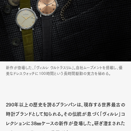
新作が登場した、「ヴィルレ ウルトラスリム」。自社ムーブメントを搭載し、優
美なドレスウォッチに100時間という長時間駆動の実力を秘める。
290年以上の歴史を誇るブランパンは、現存する世界最古の
時計ブランドとして知られる。その伝統が息づく「ヴィルレ」コ
レクションに38㎜ケースの新作が登場した。研ぎ澄まされた