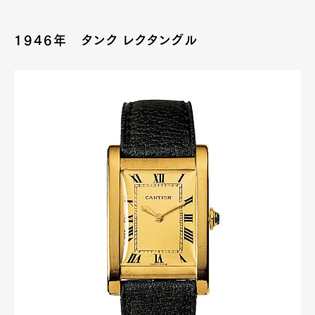
Official Columnist
About
Contact
1946年 タンク レクタングル
Pen Meet
Pen international
Pen tw