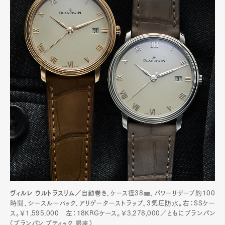
ヴィルレ ウルトラスリム／
自動巻き、ケース径38㎜、パワーリザーブ約100
時間、シースルーバック、アリゲーターストラップ、3気圧防水。右：SSケー
ス。￥1,595,000 左：18KRGケース。￥3,278,000／ともにブランパン
（ブランパン ブティック 銀座）