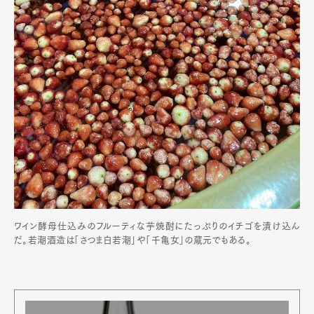
ワイン酵母仕込みのフルーティな芋焼酎にたっぷりのイチゴを漬け込ん
だ。若潮酒造は「さつま白若潮」や「千亀女」の蔵元でもある。