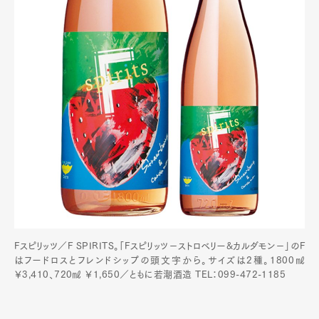
Fスピリッツ／F SPIRITS。「Fスピリッツ－ストロベリー&カルダモン－」のF
はフードロスとフレンドシップの頭文字から。サイズは2種。1800㎖
￥3,410、720㎖ ￥1,650／ともに若潮酒造 TEL：099-472-1185