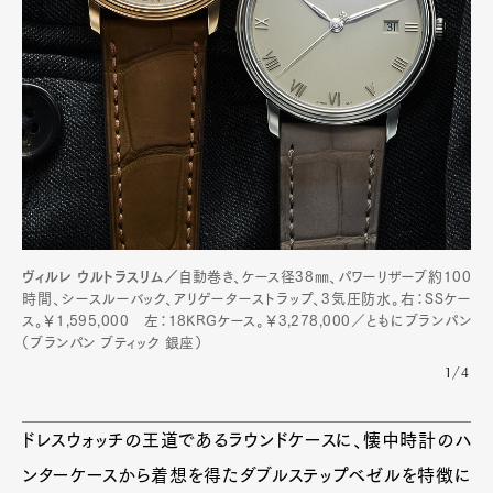
ヴィルレ ウルトラスリム／
自動巻き、ケース径38㎜、パワーリザーブ約100
時間、シースルーバック、アリゲーターストラップ、3気圧防水。右：SSケー
ス。￥1,595,000 左：18KRGケース。￥3,278,000／ともにブランパン
（ブランパン ブティック 銀座）
1/4
ドレスウォッチの王道であるラウンドケースに、懐中時計のハ
ンターケースから着想を得たダブルステップベゼルを特徴に