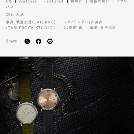
PR
Watches
Featured
腕時計
機械式時計
ブラン
パン
2026.07.28
写真：渡邉宏基（LATERNE）
スタイリング：石川英次
（TABLEROCK STUDIO）
文：柴田 充
編集：倉持佑次
Share: