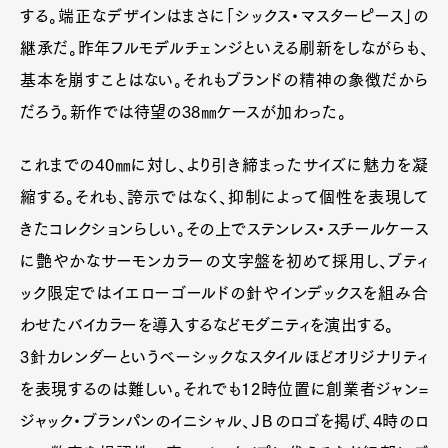
する。端正なデザインはまさに「シックス・マスターピース」の
継承だ。昨年フルモデルチェンジといえる刷新をしながらも、
Art&Design
Watch
Fashion
基本を崩すことはない。それもブランドの精神の象徴だから
Gourmet
Cars
だろう。新作では待望の38㎜ケースが加わった。
Product
Culture
Lifestyle
これまでの40㎜に対し、より引き締まったサイズに魅力を凝
縮する。それも、誇示ではなく、抑制によって個性を表現して
Pen Membership
Magazine
きたコレクションらしい。その上でステンレス・スチールケース
Official Columnist
About
Contact
に艶やかなサーモンカラーの文字盤を初めて採用し、ブティ
ック限定ではイエローゴールドの針やインデックスを組み合
わせたバイカラーを導入するなどモダニティを演出する。
3針カレンダーというベーシックなスタイルほどオリジナリティ
Pen Meet
を表現するのは難しい。それでも12時位置に創業者ジャン=
Pen international
Pen tw
ジャック・ブランパンのイニシャル、ＪＢのロゴを掲げ、4時のロ