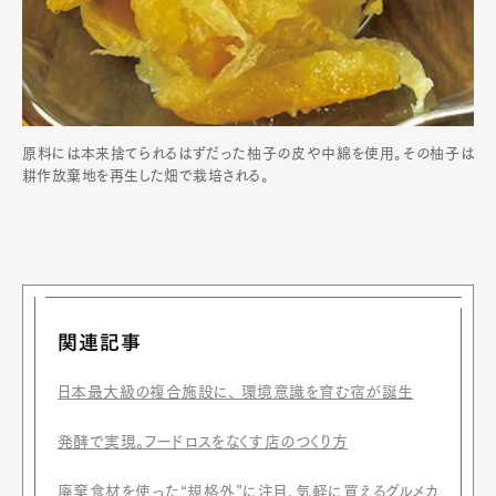
原料には本来捨てられるはずだった柚子の皮や中綿を使用。その柚子は
耕作放棄地を再生した畑で栽培される。
関連記事
日本最大級の複合施設に、 環境意識を育む宿が誕生
発酵で実現。フードロスをなくす店のつくり方
廃棄食材を使った“規格外”に注目、気軽に買えるグルメカ