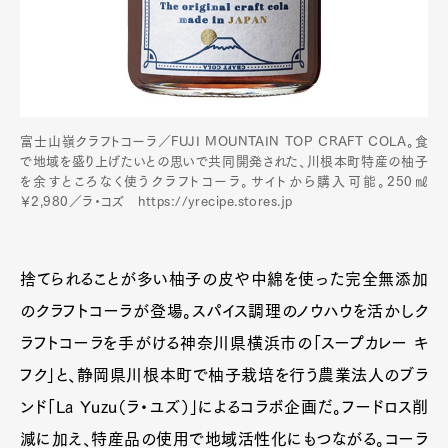
富士山嶺クラフトコーラ／FUJI MOUNTAIN TOP CRAFT COLA。食
で地域を盛り上げたいとの思いで共同開発された、川根本町特産の柚子
を余すところなく使うクラフトコーラ。サイトから購入可能。250㎖
￥2,980／ラ・コズ https://yrecipe.stores.jp
捨てられることが多い柚子の皮や中綿を使った完全無添加
のクラフトコーラが登場。スパイス調理のノウハウを活かしク
ラフトコーラを手がける神奈川県横浜市の「スープカレー キ
フク」と、静岡県川根本町で柚子栽培を行う農業法人のブラ
ンド「La Yuzu（ラ・ユズ）」によるコラボ企画だ。フードロス削
減に加え、特産品の使用で地域活性化にもつながる。コーラ