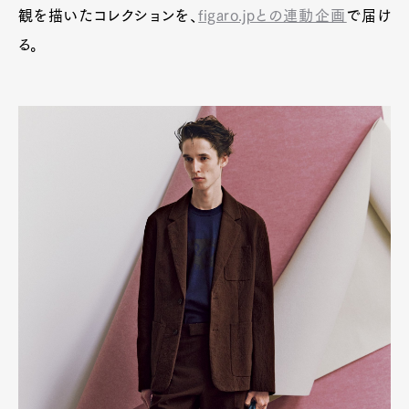
観を描いたコレクションを、
figaro.jpとの連動企画
で届け
る。
Art&Design
Watch
Fashion
Gourmet
Cars
Product
Culture
Lifestyle
Pen Membership
Magazine
Official Columnist
About
Contact