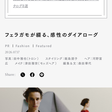
タログ8選
フェラガモが綴る、感性のダイアローグ
PR
Fashion
Featured
2026.07.17
写真：田中雅也（トロン）
スタイリング：飯島朋子
ヘア：河野富
広
メイク：津田雅世（モッズヘア）
編集＆文：森田華代
Share: