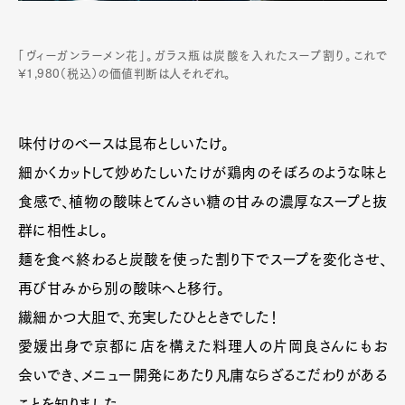
「ヴィーガンラーメン花」。ガラス瓶は炭酸を入れたスープ割り。これで
¥1,980（税込）の価値判断は人それぞれ。
味付けのベースは昆布としいたけ。
細かくカットして炒めたしいたけが鶏肉のそぼろのような味と
食感で、植物の酸味とてんさい糖の甘みの濃厚なスープと抜
群に相性よし。
麺を食べ終わると炭酸を使った割り下でスープを変化させ、
再び甘みから別の酸味へと移行。
繊細かつ大胆で、充実したひとときでした！
愛媛出身で京都に店を構えた料理人の片岡良さんにもお
会いでき、メニュー開発にあたり凡庸ならざるこだわりがある
ことを知りました。