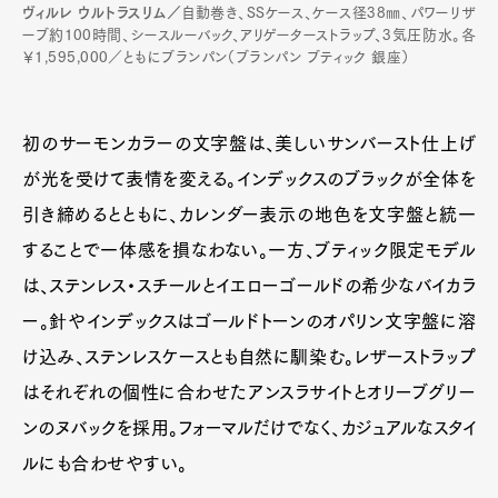
ヴィルレ ウルトラスリム／
自動巻き、SSケース、ケース径38㎜、パワーリザ
ーブ約100時間、シースルーバック、アリゲーターストラップ、3気圧防水。各
￥1,595,000／ともにブランパン（ブランパン ブティック 銀座）
初のサーモンカラーの文字盤は、美しいサンバースト仕上げ
が光を受けて表情を変える。インデックスのブラックが全体を
引き締めるとともに、カレンダー表示の地色を文字盤と統一
することで一体感を損なわない。一方、ブティック限定モデル
は、ステンレス・スチールとイエローゴールドの希少なバイカラ
ー。針やインデックスはゴールドトーンのオパリン文字盤に溶
け込み、ステンレスケースとも自然に馴染む。レザーストラップ
はそれぞれの個性に合わせたアンスラサイトとオリーブグリー
ンのヌバックを採用。フォーマルだけでなく、カジュアルなスタイ
ルにも合わせやすい。