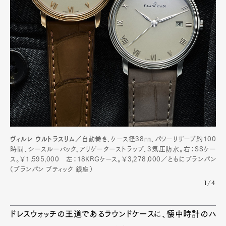
ヴィルレ ウルトラスリム／
自動巻き、ケース径38㎜、パワーリザーブ約100
時間、シースルーバック、アリゲーターストラップ、3気圧防水。右：SSケー
ス。￥1,595,000 左：18KRGケース。￥3,278,000／ともにブランパン
（ブランパン ブティック 銀座）
1/4
ドレスウォッチの王道であるラウンドケースに、懐中時計のハ