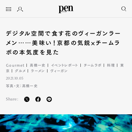
デジタル空間で食す花のヴィーガンラー
メン……美味い！京都の気鋭×チームラ
ボの本気度を見た
Gourmet
高橋一史
イベントレポート
チームラボ
料理
東
京
グルメ
ラーメン
ヴィーガン
2021.10.05
写真・文：高橋一史
Share: