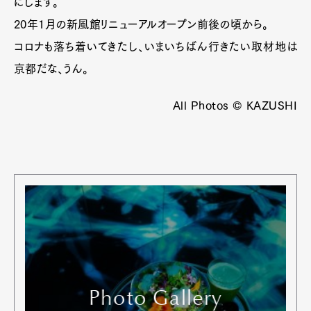
にします。
20年1月の新風館リニューアルオープン前後の頃から。
コロナも落ち着いてきたし、いまいちばん行きたい取材地は
京都だな、うん。
All Photos © KAZUSHI
Art&Design
Watch
Fashion
Gourmet
Cars
Product
Culture
Lifestyle
Photo Gallery
Pen Membership
Magazine