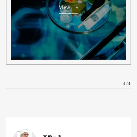
Official Columnist
About
View
Contact
Pen Meet
Pen international
Pen tw
4/4
高橋一史