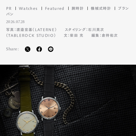
PR
Watches
Featured
腕時計
機械式時計
ブラン
パン
2026.07.28
写真：渡邉宏基（LATERNE）
スタイリング：石川英次
（TABLEROCK STUDIO）
文：柴田 充
編集：倉持佑次
Share: