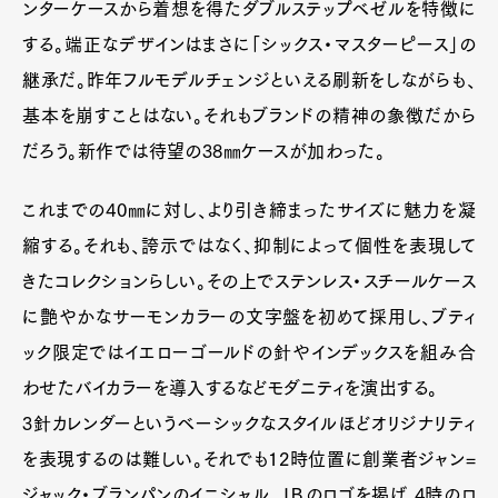
ンターケースから着想を得たダブルステップベゼルを特徴に
する。端正なデザインはまさに「シックス・マスターピース」の
継承だ。昨年フルモデルチェンジといえる刷新をしながらも、
基本を崩すことはない。それもブランドの精神の象徴だから
だろう。新作では待望の38㎜ケースが加わった。
これまでの40㎜に対し、より引き締まったサイズに魅力を凝
縮する。それも、誇示ではなく、抑制によって個性を表現して
きたコレクションらしい。その上でステンレス・スチールケース
に艶やかなサーモンカラーの文字盤を初めて採用し、ブティ
ック限定ではイエローゴールドの針やインデックスを組み合
わせたバイカラーを導入するなどモダニティを演出する。
3針カレンダーというベーシックなスタイルほどオリジナリティ
を表現するのは難しい。それでも12時位置に創業者ジャン=
ジャック・ブランパンのイニシャル、ＪＢのロゴを掲げ、4時のロ