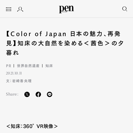
【Color of Japan 日本の魅力、再発
見】知床の大自然を染める＜茜色＞の夕
暮れ
PR
世界自然遺産
知床
2021.10.11
文：岩崎香央理
Share:
＜知床：360° VR映像＞