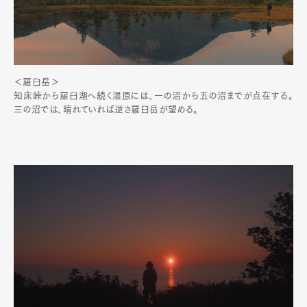
Contact
Pen Meet
＜羅臼岳＞
知床峠から羅臼湖へ続く湿原には、一の沼から五の沼までが点在する。
Pen international
Pen tw
三の沼では、晴れていれば逆さ羅臼岳が望める。