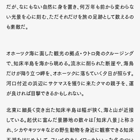
だが、なにもない自然に身を置き、何万年も前から変わらな
い光景を心に刻む、ただそれだけを旅の足跡として数えるの
も素敵だ。
オホーツク海に面した観光の拠点・ウトロ発のクルージング
で、知床半島を海から眺める。流氷に削られた断崖や、海鳥
だけが降り立つ岬を、オホーツクに落ちていく夕日が照らす。
河口付近の浜辺にサケマスを獲りに来たクマの親子を、運
が良ければ目撃できるかもしれない。
北東に細長く突き出た知床半島は幅が狭く、海と山が近接
している。起伏に富んだ景勝地の数々は「知床八景」と称さ
れ、シカやキツツキなどの野生動物を身近に観察できる知床