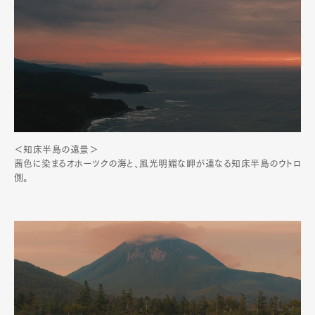
＜知床半島の遠景＞
茜色に染まるオホーツクの海と、風光明媚な岬が連なる知床半島のウトロ
側。
Art&Design
Watch
Fashion
Gourmet
Cars
Product
Culture
Lifestyle
Pen Membership
Magazine
Official Columnist
About