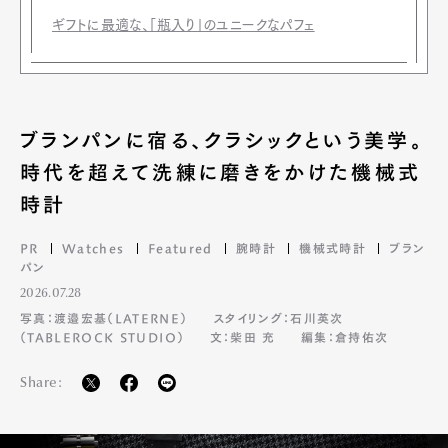
ギフトに最適な、「瓶入り」のユニークなパフェ
ブランパンに宿る、クラシックという美学。
時代を超えて洗練に磨きをかけた機械式
時計
PR
Watches
Featured
腕時計
機械式時計
ブラン
パン
2026.07.28
写真：渡邉宏基（LATERNE）
スタイリング：石川英次
（TABLEROCK STUDIO）
文：柴田 充
編集：倉持佑次
Share: