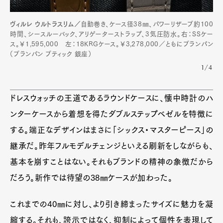
ヴィルレ ウルトラスリム／
自動巻き、ケース径38㎜、パワーリザーブ約100
時間、シースルーバック、アリゲーターストラップ、3気圧防水。右：SSケー
ス。￥1,595,000 左：18KRGケース。￥3,278,000／ともにブランパン
（ブランパン ブティック 銀座）
1/4
ドレスウォッチの王道であるラウンドケースに、懐中時計のハ
ンターケースから着想を得たダブルステップベゼルを特徴に
する。端正なデザインはまさに「シックス・マスターピース」の
継承だ。昨年フルモデルチェンジといえる刷新をしながらも、
基本を崩すことはない。それもブランドの精神の象徴だから
だろう。新作では待望の38㎜ケースが加わった。
これまでの40㎜に対し、より引き締まったサイズに魅力を凝
縮する。それも、誇示ではなく、抑制によって個性を表現して