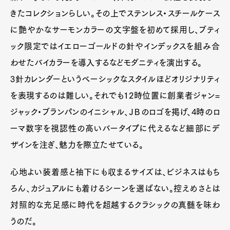
きたコレクションらしい。その上でステンレス・スチールケース
に艶やかなサーモンカラーの文字盤を初めて採用し、ブティ
ック限定ではイエローゴールドの針やインデックスを組み合
わせたバイカラーを導入するなどモダニティを演出する。
3針カレンダーというベーシックなスタイルほどオリジナリティ
Art&Design
Watch
Fashion
を表現するのは難しい。それでも12時位置に創業者ジャン=
Gourmet
Cars
ジャック・ブランパンのイニシャル、ＪＢのロゴを掲げ、4時のロ
Product
Culture
Lifestyle
ーマ数字を視認性の高いバータイプに代えるなど細部にデ
ザインを注ぎ、魅力を際立たせている。
心地よい装着感と袖下にも収まるサイズは、ビジネスはもち
Pen Membership
Magazine
Official Columnist
About
ろん、カジュアルにも着けるシーンを選ばない。控えめさとは
Contact
対照的な充足感に時代を超越するクラシックの真髄を味わ
うのだ。