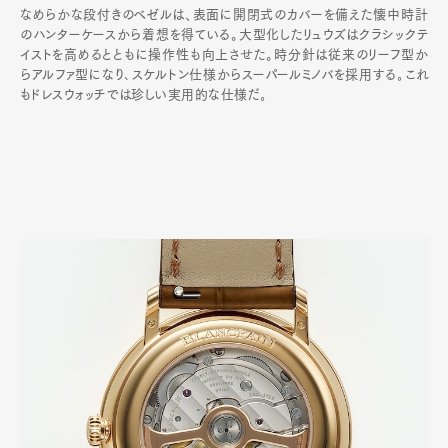
なめらかな段付きのベゼルは、表面に開閉式のカバーを備えた懐中時計
のハンターケースから着想を得ている。大型化したリュウズはクラシックテ
イストを高めるとともに操作性も向上させた。時分針は従来のリーフ型か
らアルファ型になり､スケルトン仕様からスーパールミノバを採用する｡これ
もドレスウォッチでは珍しい実用的な仕様だ｡