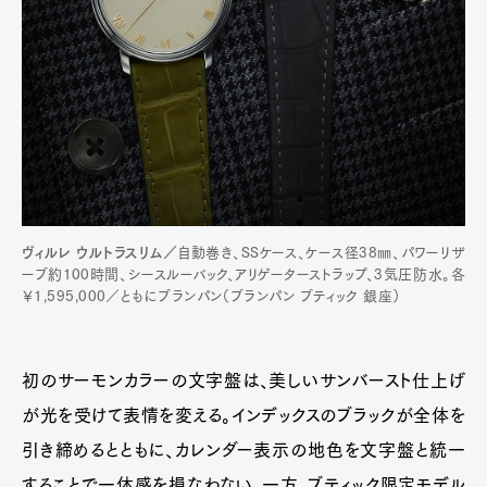
ヴィルレ ウルトラスリム／
自動巻き、SSケース、ケース径38㎜、パワーリザ
ーブ約100時間、シースルーバック、アリゲーターストラップ、3気圧防水。各
￥1,595,000／ともにブランパン（ブランパン ブティック 銀座）
初のサーモンカラーの文字盤は、美しいサンバースト仕上げ
が光を受けて表情を変える。インデックスのブラックが全体を
引き締めるとともに、カレンダー表示の地色を文字盤と統一
することで一体感を損なわない。一方、ブティック限定モデル