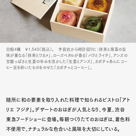
白餡4種 ￥1,545（税込）。 手前右から時計回りに：抹茶と海藻の旨
味が重なる「抹茶とワカメ」、ローズペタルが香る「バラとライチ」、アンズの
甘酸っぱさと生姜の辛みを活かした「生姜とアンズ」、カボチャあんにコー
ヒー豆を砕いたものをのせた「カボチャとコーヒー」。
随所に和の要素を取り入れた料理で知られるビストロ「アト
リエ フジタ」。デザートのおはぎが人気となり、今夏、渋谷
東急フードショーに登場。毎朝つくりたてのおはぎは、着色料
不使用で、ナチュラルな色合いと風味を大切にしている。