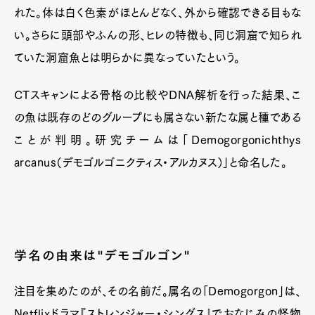
Pen Membership
Magazine
れた。体は白く色素がほとんどなく、外から確認できる目もな
Official Columnist
About
Contact
い。さらに頭部やふんの形、ヒレの特徴も、同じ洞窟で知られ
ていた洞窟魚とは明らかに異なっていたという。
CTスキャンによる骨格の比較やDNA解析を行った結果、こ
Pen Meet
の魚は既存のどのグループにも属さない新たな属と種である
Pen international
Pen tw
ことが判明。研究チームは「Demogorgonichthys
arcanus（デモゴルゴニクティス・アルカヌス）」と命名した。
学名の由来は"デモゴルゴン"
注目を集めたのが、その名前だ。属名の「Demogorgon」は、
Netflixドラマ『ストレンジャー・シングス』でおなじみの怪物