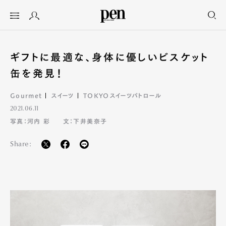
ギフトに最適な、身体に優しいビスケット
缶を発見！
Gourmet
スイーツ
TOKYOスイーツパトロール
2021.06.11
写真：河内 彩
文：下井美奈子
Share: