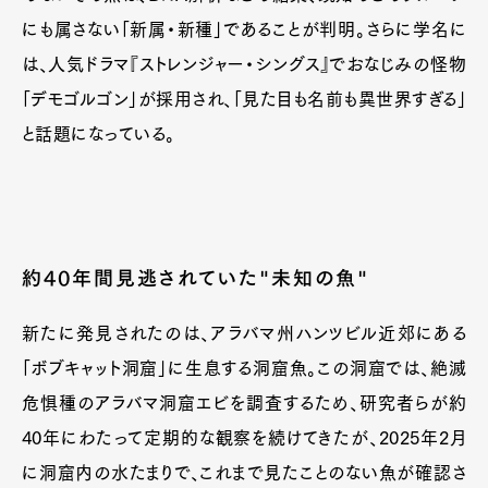
にも属さない「新属・新種」であることが判明。さらに学名に
は、人気ドラマ『ストレンジャー・シングス』でおなじみの怪物
「デモゴルゴン」が採用され、「見た目も名前も異世界すぎる」
と話題になっている。
約40年間見逃されていた"未知の魚"
Art&Design
Watch
Fashion
新たに発見されたのは、アラバマ州ハンツビル近郊にある
Gourmet
Cars
「ボブキャット洞窟」に生息する洞窟魚。この洞窟では、絶滅
Product
Culture
Lifestyle
危惧種のアラバマ洞窟エビを調査するため、研究者らが約
40年にわたって定期的な観察を続けてきたが、2025年2月
に洞窟内の水たまりで、これまで見たことのない魚が確認さ