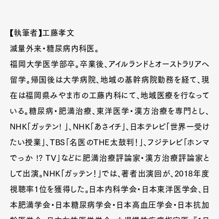
【執筆者】工藤孝文
減量外来・糖尿病内科医。
福岡大学医学部卒。卒業後、アイルランドとオーストラリアへ
留学。帰国後は大学病院、地域の基幹病院勤務を経て、現
在は福岡県みやま市の工藤内科にて、地域医療を行なって
いる。糖尿病・肥満治療、東洋医学・漢方治療を専門とし、
Art&Design
Watch
Fashion
NHK「ガッテン! 」、NHK「あさイチ」、日本テレビ「世界一受け
Gourmet
Cars
たい授業」、TBS「名医のTHE太鼓判！」、フジテレビ「ホンマ
Product
Culture
Lifestyle
でっか !? TV」などに肥満治療評論家・漢方治療評論家と
して出演。NHK「ガッテン！」では、著者出演回が、2018年度
視聴率1位を獲得した。日本内科学会・日本東洋医学会、日
Pen Membership
Magazine
本肥満学会・日本糖尿病学会・日本高血圧学会・日本抗加
Official Columnist
About
Contact