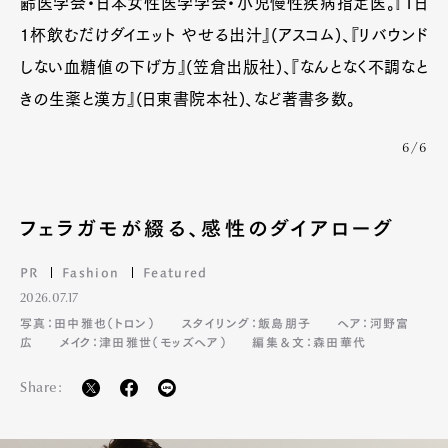
齢医学会・日本女性医学学会・小児慢性疾病指定医。『1日
1杯飲むだけダイエット やせる出汁』(アスコム)、『リバウンド
しない血糖値の下げ方』(笠倉出版社)、『なんとなく不調なと
Pen Meet
きの生薬と漢方』(日東書院本社)、など著書多数。
Pen international
Pen tw
6/6
フェラガモが綴る、感性のダイアローグ
PR
Fashion
Featured
2026.07.17
写真：田中雅也（トロン）
スタイリング：飯島朋子
ヘア：河野富
広
メイク：津田雅世（モッズヘア）
編集＆文：森田華代
Share: