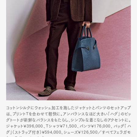
コットンシルクにウォッシュ加工を施したジャケットとパンツのセットアップ
は、プリントTを合わせて軽快に。アンバランスなほど大きい「ハグ」のビッ
グトートが新鮮なバランスをもたらし、シンプルな着こなしのアクセントに。
ジャケット¥396,000、Tシャツ¥71,500、パンツ¥176,000、バッグ「ハ
グ」（ストラップ付き）¥594,000、シューズ¥126,500／すべてフェラガモ