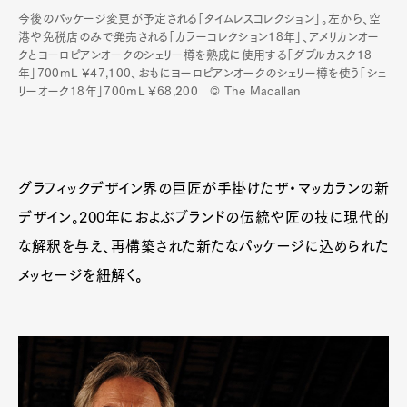
今後のパッケージ変更が予定される「タイムレスコレクション」。左から、空
港や免税店のみで発売される「カラーコレクション18年」、アメリカンオー
クとヨーロピアンオークのシェリー樽を熟成に使用する「ダブルカスク18
年」700mL ¥47,100、おもにヨーロピアンオークのシェリー樽を使う「シェ
リーオーク18年」700mL ¥68,200 © The Macallan
グラフィックデザイン界の巨匠が手掛けたザ・マッカランの新
デザイン。200年におよぶブランドの伝統や匠の技に現代的
な解釈を与え、再構築された新たなパッケージに込められた
メッセージを紐解く。