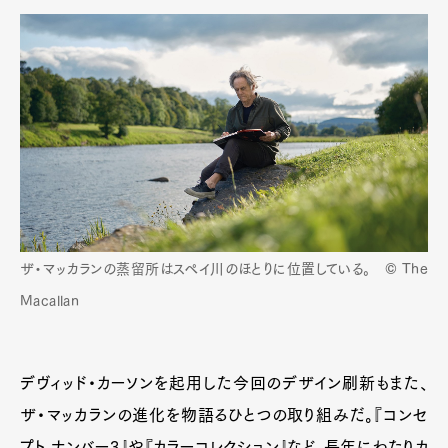
ザ・マッカランの蒸留所はスペイ川のほとりに位置している。 © The
Macallan
デヴィッド・カーソンを起用した今回のデザイン刷新もまた、
ザ・マッカランの進化を物語るひとつの取り組みだ。『コンセ
Art&Design
Watch
Fashion
Gourmet
Cars
プト ナンバー3』や『カラーコレクション』など、長年にわたりカ