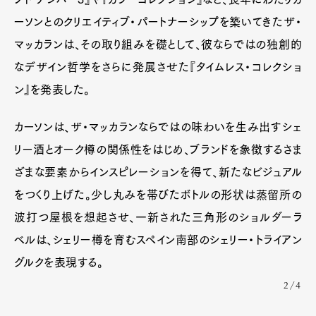
ーソンとのクリエイティブ・パートナーシップを築いてきたザ・
Product
Culture
Lifestyle
マッカランは、その取り組みを礎として、彼ならではの独創的
なデザイン哲学をさらに発展させた『タイムレス・コレクショ
ン』を発表した。
Pen Membership
Magazine
Official Columnist
About
Contact
カーソンは、ザ・マッカランならではの味わいを生み出すシェ
リー酒とオーク樽の関係性をはじめ、ブランドを象徴するさま
ざまな要素からインスピレーションを得て、新たなビジュアル
Pen Meet
をつくり上げた。少し丸みを帯びたボトルの形状は蒸留所の
波打つ屋根を想起させ、一新された三角形のショルダーラ
Pen international
Pen tw
ベルは、シェリー樽を育むスペイン南部のシェリー・トライアン
グルクを表現する。
2/4