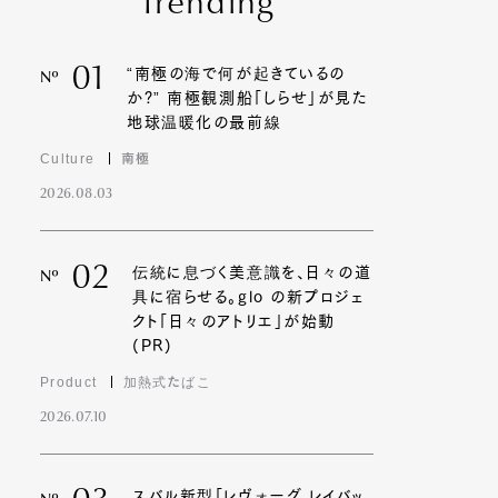
Trending
01
“南極の海で何が起きているの
Nº
か?” 南極観測船「しらせ」が見た
地球温暖化の最前線
Culture
南極
2026.08.03
02
伝統に息づく美意識を、日々の道
Nº
具に宿らせる。glo の新プロジェ
クト「日々のアトリエ」が始動
(PR)
Product
加熱式たばこ
2026.07.10
スバル新型「レヴォーグ レイバッ