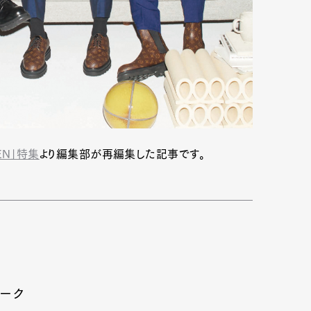
mbership
Magazine
Official Columnist
About
et
Pen international
Pen tw
MEN」特集
より編集部が再編集した記事です。
トーク