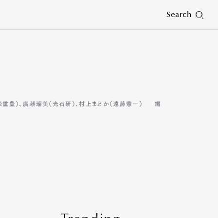
Search
松重豊）、廣瀬瑠美（光石研）、村上まどか（遠藤憲一）
編