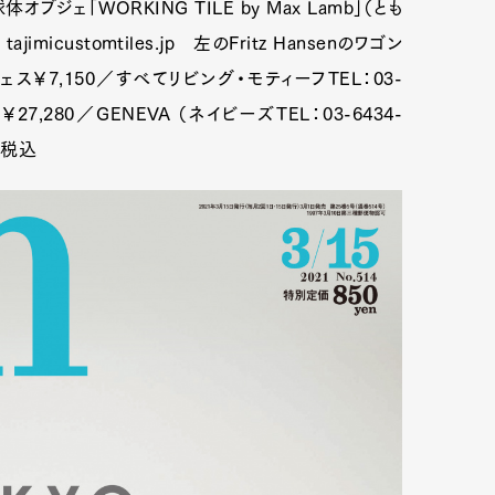
球体オブジェ「WORKING TILE by Max Lamb」（とも
imicustomtiles.jp 左のFritz Hansenのワゴン
、 チェス￥7,150／すべてリビング・モティーフTEL：03-
￥27,280／GENEVA （ネイビーズTEL：03-6434-
べて税込