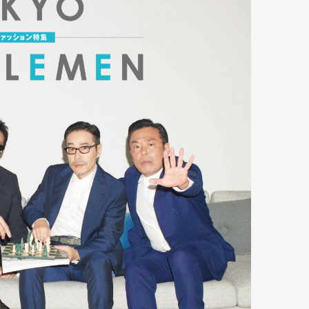
Art&Design
Watch
Fashion
ourmet
Cars
Product
Culture
Lifestyle