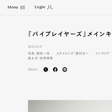
Login
Menu
Close
『バイプレイヤーズ』メイン
2021.03.17
写真：藤田一浩
スタイリング：壽村太一
インテリア
集＆文：佐野慎悟
Share: