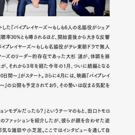
ートした『バイプレイヤーズ〜もしも6人の名脇役がシェア
聴率30%とも噂されるほど、開始直後から大きな反響
バイプレイヤーズ〜もしも名脇役がテレ東朝ドラで無人
ヤーズのリーダー的存在であった大杉 漣が、体調を崩
が、それから3年を経た今年の1月、ついに続編となる
0日間〜』がスタート。さらに4月には、映画『バイプレイ
〜』の公開も予定されており、その勢いは収まる気配を
ションモデルだったら？」というテーマのもと、田口トモロ
新のファッションを紹介したが、彼らが顔を合わせた途
邪気な雑談や小芝居。ここではインタビューを通して自