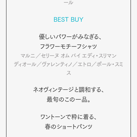
ール
BEST BUY
Pen Membership
Magazine
Official Columnist
About
Contact
優しいパワーがみなぎる、
フラワーモチーフシャツ
マルニ／セリーヌ オム バイ エディ・スリマン
Pen Meet
ディオール／ヴァレンティノ／エトロ／ポール・スミ
ス
Pen international
Pen tw
ネオヴィンテージと調和する、
最旬のこの一品。
ワントーンで粋に着る、
春のショートパンツ