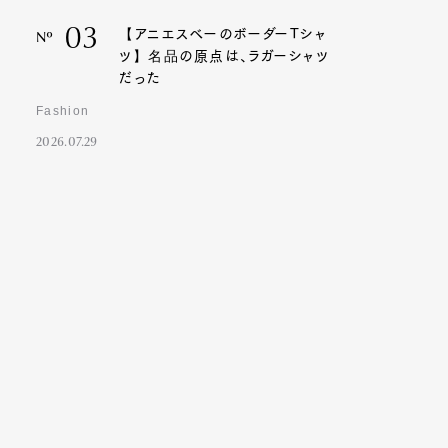
03
【アニエスベーのボーダーTシャ
Nº
ツ】名品の原点は、ラガーシャツ
だった
Fashion
2026.07.29