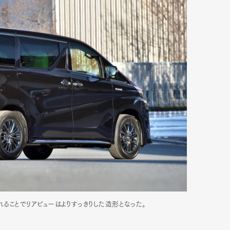
mbership
Magazine
Official Columnist
About
et
Pen international
Pen tw
ることでリアビューはよりすっきりした造形となった。