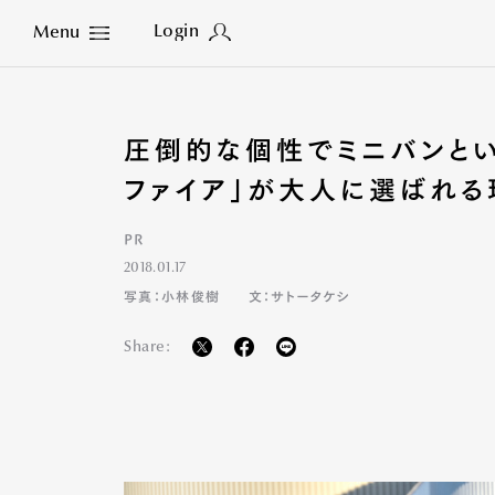
Login
Menu
Close
圧倒的な個性でミニバンとい
ファイア」が大人に選ばれる
PR
2018.01.17
写真：小林俊樹
文：サトータケシ
Share: