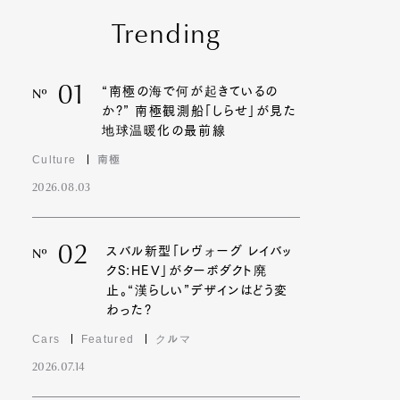
Trending
01
“南極の海で何が起きているの
Nº
か?” 南極観測船「しらせ」が見た
地球温暖化の最前線
Culture
南極
2026.08.03
02
スバル新型「レヴォーグ レイバッ
Nº
クS:HEV」がターボダクト廃
止。“漢らしい”デザインはどう変
わった?
Cars
Featured
クルマ
2026.07.14