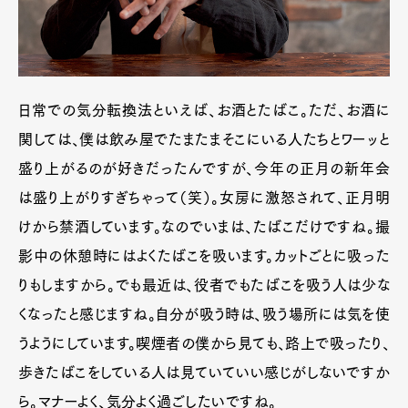
Art&Design
Watch
Fashion
Gourmet
Cars
Product
Culture
Lifestyle
日常での気分転換法といえば、お酒とたばこ。ただ、お酒に
関しては、僕は飲み屋でたまたまそこにいる人たちとワーッと
盛り上がるのが好きだったんですが、今年の正月の新年会
Pen Membership
Magazine
は盛り上がりすぎちゃって（笑）。女房に激怒されて、正月明
Official Columnist
About
Contact
けから禁酒しています。なのでいまは、たばこだけですね。撮
影中の休憩時にはよくたばこを吸います。カットごとに吸った
りもしますから。でも最近は、役者でもたばこを吸う人は少な
Pen Meet
くなったと感じますね。自分が吸う時は、吸う場所には気を使
うようにしています。喫煙者の僕から見ても、路上で吸ったり、
Pen international
Pen tw
歩きたばこをしている人は見ていていい感じがしないですか
ら。マナーよく、気分よく過ごしたいですね。