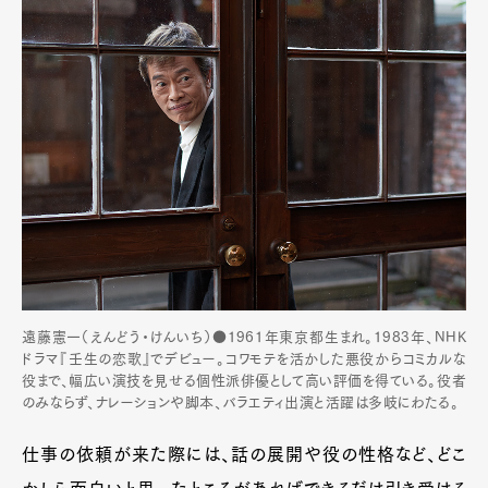
遠藤憲一（えんどう・けんいち）●1961年東京都生まれ。1983年、NHK
ドラマ『壬生の恋歌』でデビュー。コワモテを活かした悪役からコミカルな
役まで、幅広い演技を見せる個性派俳優として高い評価を得ている。役者
のみならず、ナレーションや脚本、バラエティ出演と活躍は多岐にわたる。
仕事の依頼が来た際には、話の展開や役の性格など、どこ