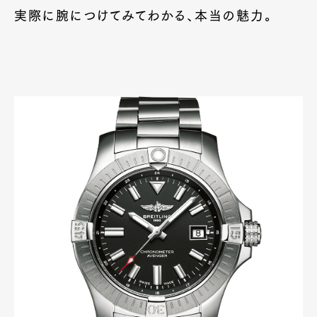
実際に腕につけてみてわかる、本当の魅力。
Art&Design
Watch
Fashion
Gourmet
Cars
Product
Culture
Lifestyle
Pen Membership
Magazine
Official Columnist
About
Contact