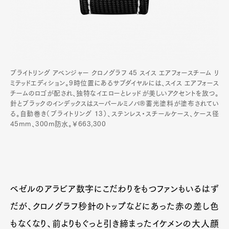
ブライトリング アベンジャー クロノグラフ 45 スイス エアフォースチーム リ
ミテッドエディション。9時位置にあるサブダイヤルには、スイス エアフォース
チームのロゴが配され、独特なイエローとレッドが美しいアクセントを放つ。
針とブラックのインデックスはスーパールミノバ®蓄光塗料が塗布されてい
る。自動巻き（ブライトリング 13）、ステンレス・スチールケース、ケース径
45mm、300m防水。￥663,300
ベゼルのアラビア数字にこだわりをもつファンもいるはず
だが、クロノグラフ秒針のトップなどにあった赤の差し色
もなくなり、前よりもぐっと引き締まったイケメンの大人顔