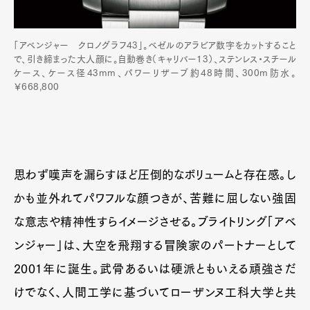
「アベンジャー クロノグラフ43」。ベゼルのアラビア数字をカットすること
で、引き締まった大人顔に。自動巻き（キャリバー13）、ステンレス・スチール
ケース、ケース径43mm、パワーリザーブ約48時間、300m防水。
￥668,800
思わず嘆声を漏らすほど圧倒的なボリュームと存在感。し
かも並外れてパワフルな顔つきが、苦難に屈しない強固
な意志や精神性すらイメージさせる。ブライトリング「アベ
ンジャー」は、大空を飛翔する冒険家のパートナーとして
2001年に誕生。武骨あるいは硬派ともいえる頑強さだ
けでなく、人間工学に基づいてローザンヌ工科大学と共