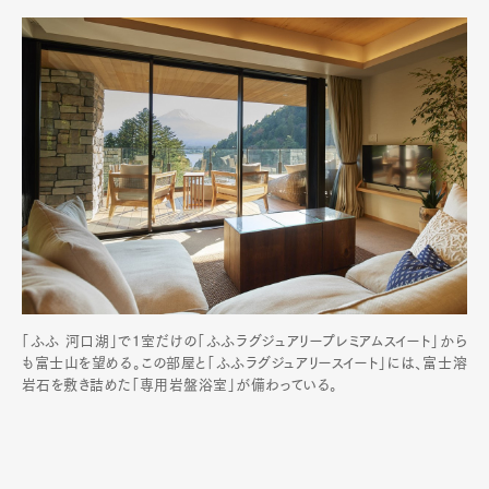
Art&Design
Watch
Fashion
Gourmet
Cars
Product
Culture
Lifestyle
Pen Membership
Magazine
Official Columnist
About
Contact
「ふふ 河口湖」で1室だけの「ふふラグジュアリープレミアムスイート」から
Pen Meet
も富士山を望める。この部屋と「ふふラグジュアリースイート」には、富士溶
岩石を敷き詰めた「専用岩盤浴室」が備わっている。
Pen international
Pen tw