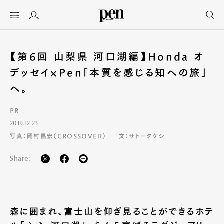
【第6回 山梨県 河口湖編】Honda オ
デッセイ×Pen「本質を感じる知への旅」
へ。
PR
2019.12.23
写真：岡村昌宏（CROSSOVER）
文：サトータケシ
Share:
森に囲まれ、富士山を仰ぎ見ることができるホテ