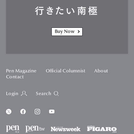
行きたい南極
Buy Now
Pen Magazine
Official Columnist
About
Contact
Login
Search