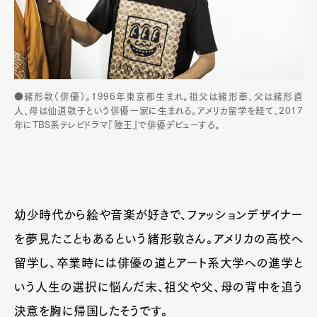
●緒形敦（俳優）。1996年東京都生まれ。祖父は緒形拳、父は緒形直
人、母は仙道敦子という俳優一家に生まれる。アメリカ留学を経て、2017
年にTBS系テレビドラマ『陸王』で俳優デビューする。
幼少時代から絵や音楽が好きで、ファッションデザイナー
を夢見たこともあるという緒形敦さん。アメリカの高校へ
留学し、卒業時には俳優の道とアート系大学への進学と
いう人生の選択に悩んだ末、祖父や父、母の背中を追う
決意を胸に帰国したそうです。