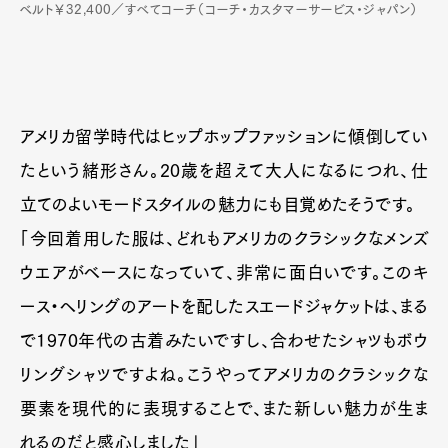
ベルト￥32,400／すべてコーチ（コーチ・カスタマーサービス・ジャパン）
Official Columnist
About
Contact
アメリカ留学時代はヒップホップファッションに傾倒してい
Pen Meet
たという緒形さん。20歳を超えて大人になるにつれ、仕
Pen international
Pen tw
立てのよいモードスタイルの魅力にも目覚めたそうです。
「今回着用した服は、どれもアメリカのクラシックなメンズ
ウエアがベースになっていて、非常に面白いです。このキ
ース・ヘリングのアートを配したスエードジャケットは、まる
で1970年代の古着みたいですし、合わせたシャツもボウ
リングシャツですよね。こうやってアメリカのクラシックな
要素を現代的に表現することで、また新しい魅力が生ま
れるのだと感心しました」