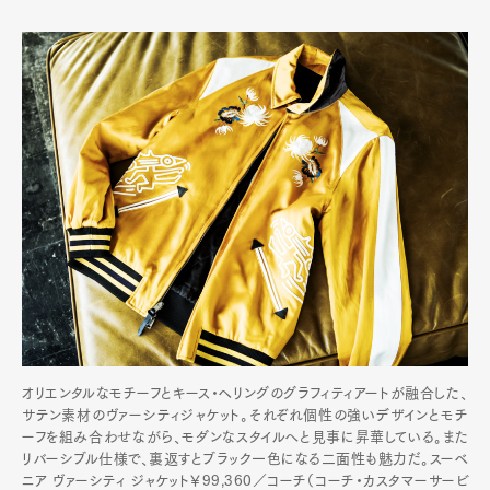
オリエンタルなモチーフとキース・ヘリングのグラフィティアートが融合した、
サテン素材のヴァーシティジャケット。それぞれ個性の強いデザインとモチ
ーフを組み合わせながら、モダンなスタイルへと見事に昇華している。また
リバーシブル仕様で、裏返すとブラック一色になる二面性も魅力だ。スーベ
ニア ヴァーシティ ジャケット￥99,360／コーチ（コーチ・カスタマーサービ