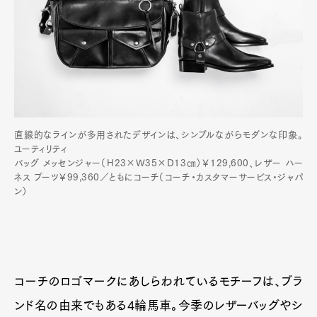
直線的なラインが多用されたデザインは、シンプルながらモダンな印象。
ユーティリティ
バッグ メッセンジャー（H23×W35×D13㎝）￥129,600、レザー ハー
ネス ブーツ￥99,360／ともにコーチ（コーチ・カスタマーサービス・ジャパ
ン）
コーチのロゴマークにあしらわれているモチーフは、ブラ
ンド名の由来でもある4輪馬車。今季のレザーバッグやシ