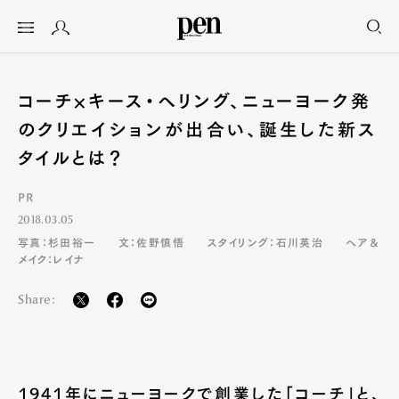
コーチ×キース・ヘリング、ニューヨーク発
のクリエイションが出合い、誕生した新ス
タイルとは？
PR
2018.03.05
写真：杉田裕一
文：佐野慎悟
スタイリング：石川英治
ヘア＆
メイク：レイナ
Share:
1941年にニューヨークで創業した「コーチ」と、