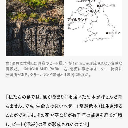
左：湿原に堆積した泥炭のピート層。年約1mmしか形成されない貴重な
資源だ。 ©HIGHLAND PARK 右：北海に浮かぶオークニー諸島に
蒸留所がある。グリーンランド南端とほぼ同じ緯度だ。
「私たちの島では、風があまりにも強いため木がほとんど育
ちません。でも、生命力の強いヘザー（常緑低木）は生き残る
ことができます。その花や茎などが数千年の歳月を経て堆積
し、ピート（泥炭）の層が形成されたのです」