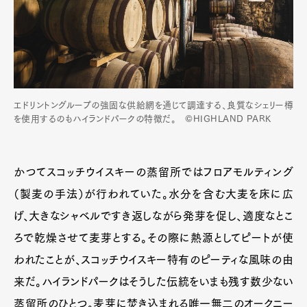
エドリントングループの強固な供給網を通じて調達する、良質なシェリー樽
を使用するのもハイランドパークの特徴だ。 ©HIGHLAND PARK
かつてスコッチウイスキーの蒸留所ではフロアモルティング
（製麦の手法）が行われていた。水分を含む大麦を床に広
げ、大きなシャベルですき返しながら発芽を促し、適度なとこ
ろで乾燥させて麦芽とする。その際に熱源としてピートが使
われたことが、スコッチウイスキー特有のピーティな風味の由
来だ。ハイランドパークはそうした伝統をいまも残す数少ない
蒸留所のひとつ。麦芽に焚き込まれる唯一無二のオークニー