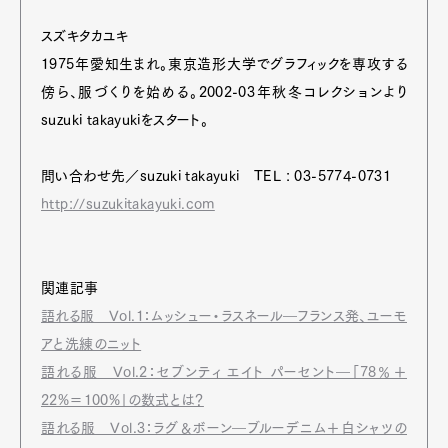
スズキタカユキ
1975年愛知生まれ。東京造形大学でグラフィックを専攻する
傍ら、服づくりを始める。2002-03年秋冬コレクションより
suzuki takayukiをスタート。
問い合わせ先／suzuki takayuki TEL : 03-5774-0731
http://suzukitakayuki.com
関連記事
語れる服 Vol.1：ムッシュー・ラスネール―フランス発、ユーモ
アと洗練のニット
語れる服 Vol.2：セブンティ エイト パーセント―「78％＋
22%＝100%」の数式とは？
語れる服 Vol.3：ラグ＆ボーン―ブルーデニム＋白シャツの