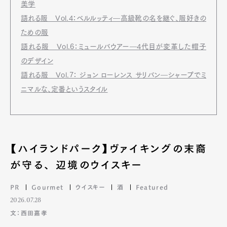
美学
語れる服 Vol.4：ベルルッティ―高級靴の名を継ぐ、服好きの
ための服
語れる服 Vol.6：ミュールバウアー―4代目が変革した帽子
のデザイン
語れる服 Vol.7： ジョン ローレンス サリバン―シャープでミ
ニマルな、定番というスタイル
【ハイランドパーク】ヴァイキングの末裔
が守る、 辺境のウイスキー
PR
Gourmet
ウイスキー
酒
Featured
2026.07.28
文：西田嘉孝