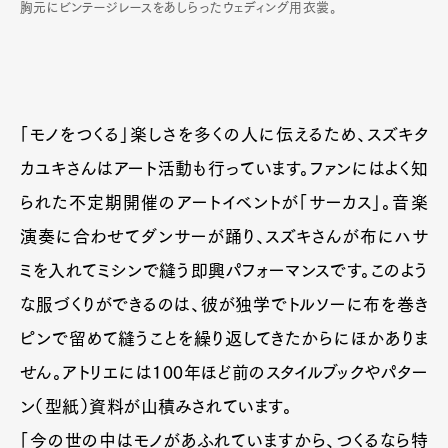
胸元にビンテージレースをあしらったウェディング用衣裳。
「モノをつくる」楽しさを多くの人に伝えるため、スズキタ
カユキさんはアート活動も行っています。ファンにはよく知
られた不定期開催のアートイベントが「サーカス」。音楽
演奏に合わせてダンサーが踊り、スズキさんが布にハサ
ミを入れてミシンで縫う即興パフォーマンスです。このよう
Art&Design
Watch
Fashion
な服づくりができるのは、彼が独学でトルソーに布を巻き
Gourmet
Cars
ピンで留めて縫うことを繰り返してきたからにほかありま
Product
Culture
Lifestyle
せん。アトリエには100年ほど前のスタイルブックやパター
ン（型紙）資料が山積みされています。
「今の世の中はモノがあふれていますから、つくるなら特
Pen Membership
Magazine