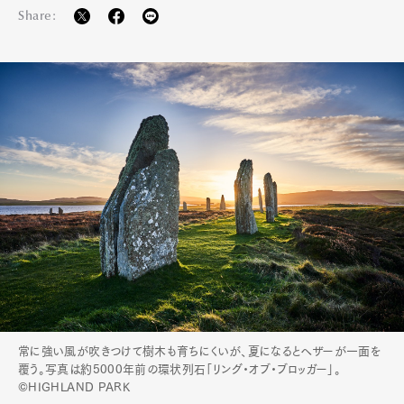
Share:
常に強い風が吹きつけて樹木も育ちにくいが、夏になるとヘザーが一面を
覆う。写真は約5000年前の環状列石「リング・オブ・ブロッガー」。
©HIGHLAND PARK