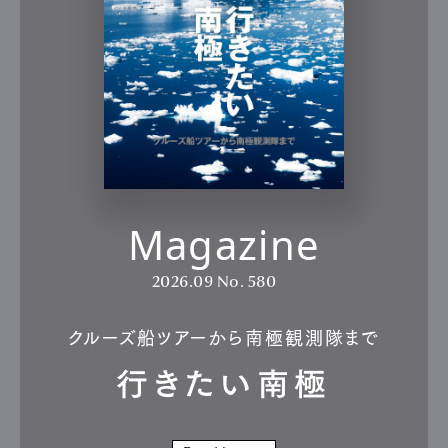
Gourmet
Cars
Product
Culture
Lifestyle
Pen Membership
Magazine
Official Columnist
About
Contact
Magazine
Pen Meet
2026.09
No. 580
Pen international
Pen tw
クルーズ船ツアーから南極観測隊まで
行きたい南極