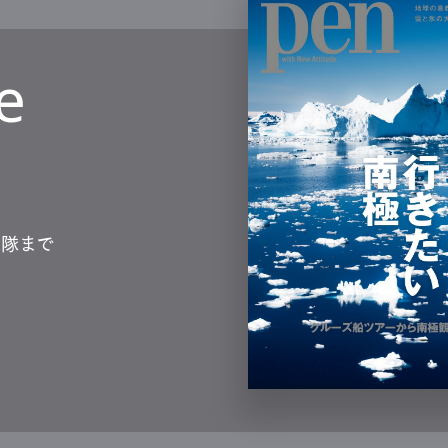
Lifestyle
e
mbership
Magazine
Official Columnist
About
et
Pen international
Pen tw
測隊まで