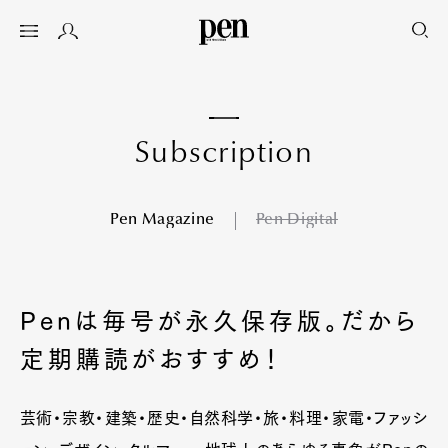
S
u
b
s
c
r
i
p
t
i
o
n
Pen Magazine
Pen Digital
Penは毎号が永久保存版。だから
定期購読がおすすめ！
芸術・宗教・建築・歴史・自然科学・旅・料理・家電・ファッシ