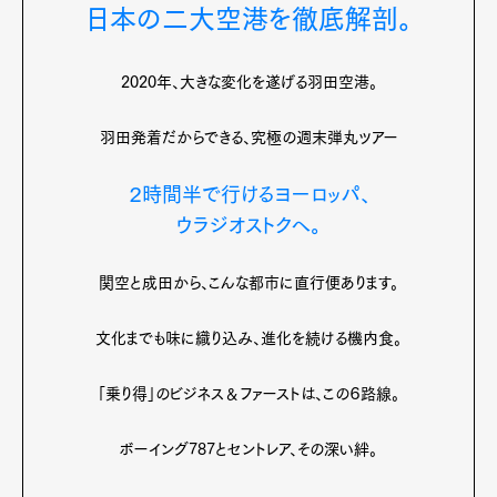
日本の二大空港を徹底解剖。
2020年、大きな変化を遂げる羽田空港。
羽田発着だからできる、究極の週末弾丸ツアー
Art&Design
Watch
Fashion
Gourmet
Cars
２時間半で行けるヨーロッパ、
Product
Culture
Lifestyle
ウラジオストクへ。
関空と成田から、こんな都市に直行便あります。
Pen Membership
Magazine
文化までも味に織り込み、進化を続ける機内食。
Official Columnist
About
Contact
「乗り得」のビジネス＆ファーストは、この６路線。
ボーイング787とセントレア、その深い絆。
Pen Meet