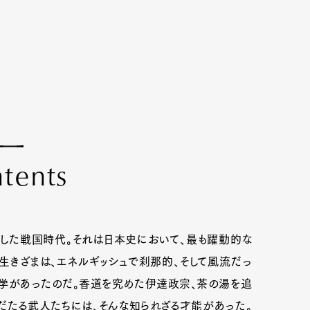
n
t
e
n
t
s
した戦国時代。それは日本史において、最も躍動的な
生きざまは、エネルギッシュで刹那的、そして風流だっ
学があったのだ。香道を究めた伊達政宗、茶の湯を追
たる武人たちには、そんな知られざる才能があった。