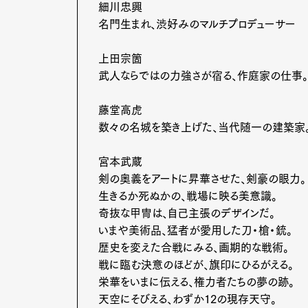
細川忠興
名門生まれ、渋好みのマルチプロデューサー
上田宗箇
武人ならではの力強さが宿る、作庭家の仕事。
藤堂高虎
数々の名城を築き上げた、当代随一の建築家
宮本武蔵
剣の奥義をアートに昇華させた、剣豪の眼力。
生きるか死ぬかの、戦場に映る美意識。
奇抜な甲冑は、自己主張のデザインだ。
いまや美術品、猛者が愛用した刀・槍・銃。
歴史を変えた合戦にみる、画期的な戦術。
G
戦に臨む決意のほどが、旗印にひるがえる。
栄華をいまに伝える、権力者たちの夢の跡。
天空にそびえる、わずか12の現存天守。