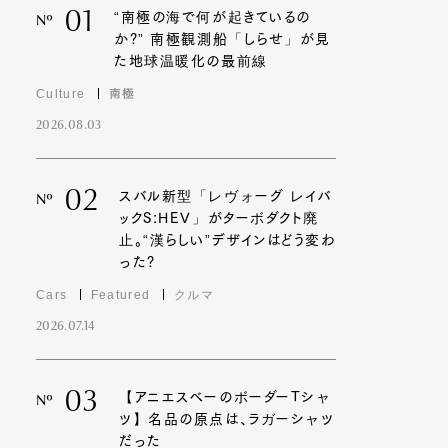
01
“南極の海で何が起きているの
Nº
か?” 南極観測船「しらせ」が見
た地球温暖化の最前線
Culture
南極
2026.08.03
02
スバル新型「レヴォーグ レイバ
Nº
ックS:HEV」がターボダクト廃
止。“漢らしい”デザインはどう変わ
った?
Cars
Featured
クルマ
2026.07.14
03
【アニエスベーのボーダーTシャ
Nº
ツ】名品の原点は、ラガーシャツ
だった