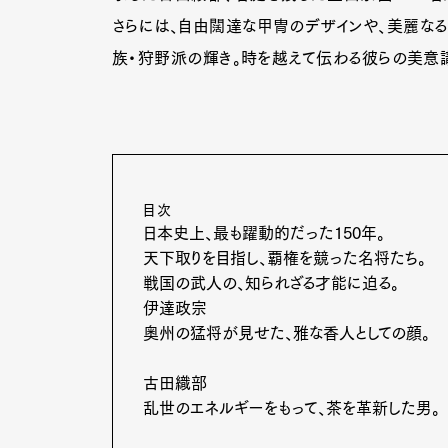
さらには、自由闊達な甲冑のデザインや、美麗なる
族・狩野派の輝き。時を越えて伝わる彼らの美意
目次
日本史上、最も躍動的だった150年。
天下取りを目指し、覇権を競った名将たち。
戦国の武人の、知られざる才能に迫る。
伊達政宗
奥州の猛将が見せた、雅な香人としての顔。
古田織部
乱世のエネルギーをもって、茶を革新した男。