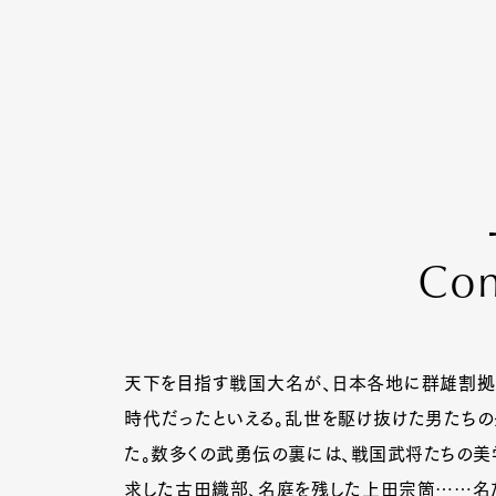
C
o
天下を目指す戦国大名が、日本各地に群雄割拠
時代だったといえる。乱世を駆け抜けた男たちの
た。数多くの武勇伝の裏には、戦国武将たちの美
求した古田織部、名庭を残した上田宗箇……名だ