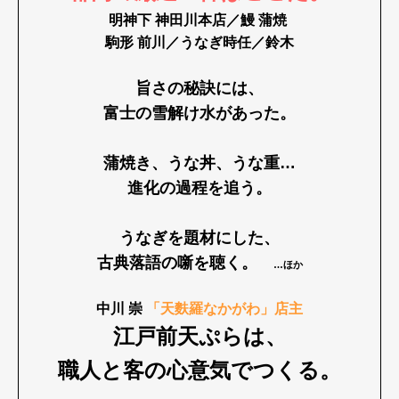
明神下 神田川本店／鰻 蒲焼
駒形 前川／うなぎ時任／鈴木
旨さの秘訣には、
富士の雪解け水があった。
蒲焼き、うな丼、うな重…
進化の過程を追う。
うなぎを題材にした、
古典落語の噺を聴く。
…ほか
中川 崇
「天麩羅なかがわ」店主
江戸前天ぷらは、
職人と客の心意気でつくる。