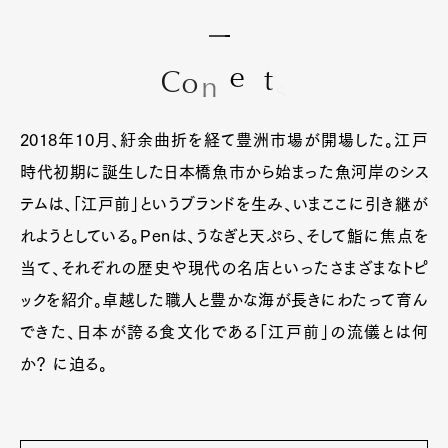
e
t
C
o
n
s
t
n
2018年10月、紆余曲折を経て豊洲市場が開場した。江戸
時代初期に誕生した日本橋魚市から始まった魚河岸のシス
テムは、「江戸前」というブランドを生み、いまここに引き継が
れようとしている。Penは、うなぎと天ぷら、そして鮨に焦点を
当て、それぞれの歴史や現代の名店といったさまざまなトピ
ックを紹介。卓越した職人と豊かな海が長きにわたって育ん
できた、日本が誇る食文化である「江戸前」の流儀とは何
か？ に迫る。