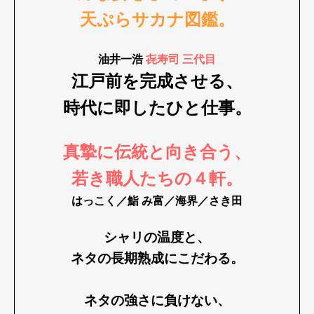
天ぷらサカナ図鑑。
油井一浩
㐂寿司 三代目
江戸前を完成させる、
時代に即したひと仕事。
真摯に伝統と向き合う、
Art&Design
Watch
Fashion
Gourmet
Cars
若き職人たちの４軒。
Product
Culture
Lifestyle
はっこく／鮨 み富／海界／さき田
シャリの温度と、
ネタの長期熟成にこだわる。
Pen Membership
Magazine
Official Columnist
About
Contact
ネタの強さに負けない、