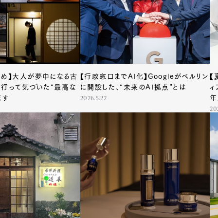
とめ】大人が夢中になる古
【行政窓口までAI化】Googleがベルリン
【
。行って気づいた“最高な
に開設した、“未来のAI拠点”とは
ィ
ます
年
2026.5.22
20