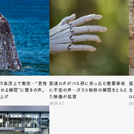
Art&Design
Watch
Fashion
ourmet
Cars
Product
Culture
Lifestyle
mbership
Magazine
Official Columnist
About
ジラ急浮上で衝突…“男性
配達ロボがバス停に突っ込む衝撃事故
孤
et
Pen international
Pen tw
れる瞬間”に驚きの声。
に不安の声…ガラス粉砕の瞬間をとらえ
生
ち上げ
た映像が拡散
ロ
2026.4.7
20