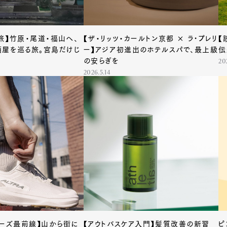
旅】竹原・尾道・福山へ、
【ザ・リッツ・カールトン京都 × ラ•プレリ
【
屋を巡る旅。宮島だけじ
ー】アジア初進出のホテルスパで、最上級
伝
の安らぎを
20
2026.5.14
ューズ最前線】山から街に
【アウトバスケア入門】髪質改善の新習
ピ