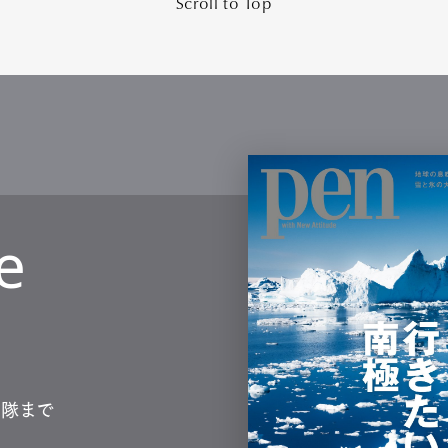
Scroll to Top
e
測隊まで