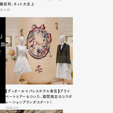
難殺到、ネット大炎上
26.4.20
U
。加
空
【ディオール×パレスホテル東京】プライ
ベートツアーもついた、期間限定のコラボ
レーションプランがスタート！
2026.4.9