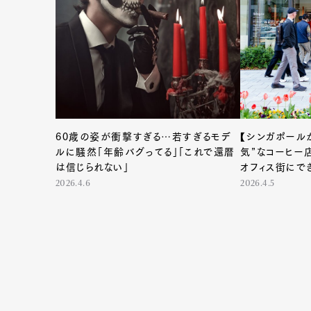
60歳の姿が衝撃すぎる…若すぎるモデ
【シンガポール
ルに騒然「年齢バグってる」「これで還暦
気”なコーヒー
は信じられない」
オフィス街にで
出会った
2026.4.6
2026.4.5