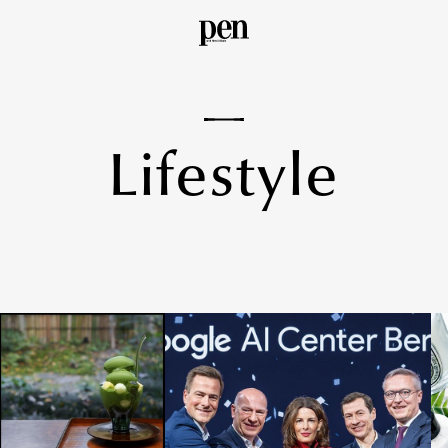
L
i
f
e
s
t
y
l
e