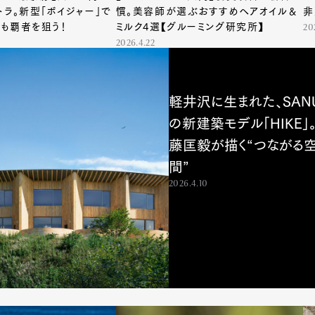
トラ。新型「ボイジャー」で
慣。美容師が選ぶおすすめヘアオイル＆
非
も覇者を狙う！
ミルク4選【グルーミング研究所】
20
2026.4.22
軽井沢に生まれた、SAN
の新建築モデル「HIKE」
藤匡毅が描く“つながる
間”
2026.4.10