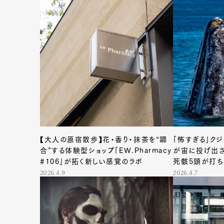
G
Pen Me
【大人の原宿散歩】花・香り・抹茶を“調
「怖すぎる」ク
Pen Me
合”する体験型ショップ「EW.Pharmacy
が宙に投げ出さ
#106」が拓く新しい感覚のラボ
死骸5頭が打
2026.4.9
2026.4.7