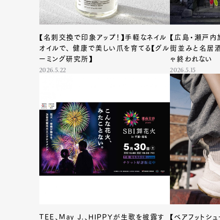
【名刺交換で印象アップ！】手軽なネイル
【広島・瀬戸内
オイルで、 健康で美しい爪を育てる【グル
街並みと名居酒
ーミング研究所】
ゃ終われない
2026.5.22
2026.5.15
TEE、May J.、HIPPYが生歌を披露す
【ベアフットシ