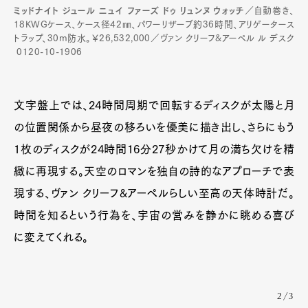
Contact
ミッドナイト ジュール ニュイ ファーズ ドゥ リュンヌ ウォッチ
／自動巻き、
18KWGケース、ケース径42㎜、パワーリザーブ約36時間、アリゲータース
トラップ、30m防水。￥26,532,000／ヴァン クリーフ&アーペル ル デスク
0120-10-1906
Pen Meet
Pen international
Pen tw
文字盤上では、24時間周期で回転するディスクが太陽と月
の位置関係から昼夜の移ろいを優美に描き出し、さらにもう
1枚のディスクが24時間16分27秒かけて月の満ち欠けを精
緻に再現する。天空のロマンを独自の詩的なアプローチで表
現する、ヴァン クリーフ&アーペルらしい至高の天体時計だ。
時間を知るという行為を、宇宙の営みを静かに眺める喜び
に変えてくれる。
2/3