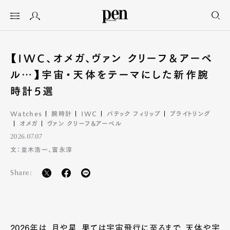
【IWC、オメガ、ヴァン クリーフ＆アーペ
ル…】宇宙・天体をテーマにした新作腕
時計5選
Watches
腕時計
IWC
パテック フィリップ
ブライトリング
オメガ
ヴァン クリーフ&アーペル
2026.07.07
文：並木浩一、富永淳
Share:
2026年は、月や星、果ては宇宙飛行に至るまで、天体や宇