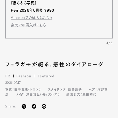
『揺さぶる写真』
Pen 2026年8月号 ¥990
Amazonでの購入はこちら
楽天での購入はこちら
3/3
フェラガモが綴る、感性のダイアローグ
PR
Fashion
Featured
2026.07.17
写真：田中雅也（トロン）
スタイリング：飯島朋子
ヘア：河野富
広
メイク：津田雅世（モッズヘア）
編集＆文：森田華代
Share: