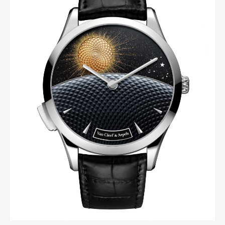
Art&Design
Watch
Fashion
Gourmet
Cars
Product
Culture
Lifestyle
Pen Membership
Magazine
Official Columnist
About