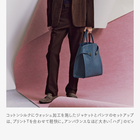
コットンシルクにウォッシュ加工を施したジャケットとパンツのセットアップ
は、プリントTを合わせて軽快に。アンバランスなほど大きい「ハグ」のビッ
グトートが新鮮なバランスをもたらし、シンプルな着こなしのアクセントに。
ジャケット¥396,000、Tシャツ¥71,500、パンツ¥176,000、バッグ「ハ
グ」（ストラップ付き）¥594,000、シューズ¥126,500／すべてフェラガモ