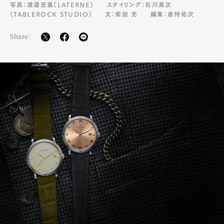
写真：渡邉宏基（LATERNE）
スタイリング：石川英次
（TABLEROCK STUDIO）
文：柴田 充
編集：倉持佑次
Share: