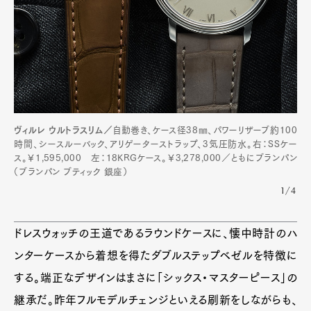
Art&Design
Watch
Fashion
Gourmet
Cars
Product
Culture
Lifestyle
Pen Membership
Magazine
ヴィルレ ウルトラスリム／
自動巻き、ケース径38㎜、パワーリザーブ約100
Official Columnist
About
時間、シースルーバック、アリゲーターストラップ、3気圧防水。右：SSケー
Contact
ス。￥1,595,000 左：18KRGケース。￥3,278,000／ともにブランパン
（ブランパン ブティック 銀座）
1/4
Pen Meet
ドレスウォッチの王道であるラウンドケースに、懐中時計のハ
ンターケースから着想を得たダブルステップベゼルを特徴に
Pen international
Pen tw
する。端正なデザインはまさに「シックス・マスターピース」の
継承だ。昨年フルモデルチェンジといえる刷新をしながらも、