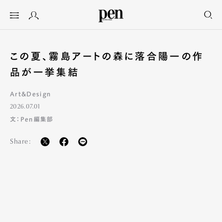
この夏、霧島アートの森に落合陽一の作
品が一挙集結
Art&Design
2026.07.01
文：Pen編集部
Share: