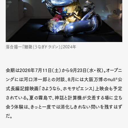
落合陽一『鰻⿓（うなぎドラゴン）』2024年
会期は2026年7月11日（土）から9月23日（水・祝）。オープニ
ングには河口洋一郎との対談、8月には大阪万博のnull²公
式長編記録映画「さようなら、ホモサピエンス」上映会も予定
されている。夏の霧島で、神話と計算機が交差する場に立ち
会う体験は、きっと一度では消化しきれない問いを残すはず
だ。