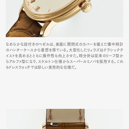
なめらかな段付きのベゼルは、表面に開閉式のカバーを備えた懐中時計
のハンターケースから着想を得ている。大型化したリュウズはクラシックテ
イストを高めるとともに操作性も向上させた。時分針は従来のリーフ型か
らアルファ型になり､スケルトン仕様からスーパールミノバを採用する｡これ
もドレスウォッチでは珍しい実用的な仕様だ｡