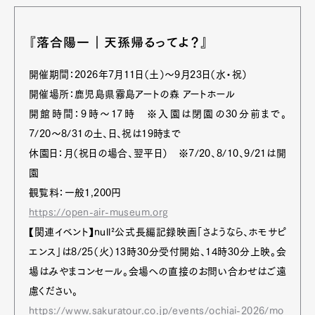
『落合陽一｜天孫帰るってよ？』
開催期間：2026年7月11日（土）〜9月23日（水・祝）
開催場所：鹿児島県霧島アートの森 アートホール
開館時間：9時〜17時 ※入園は閉園の30分前まで。
7/20〜8/31の土、日、祝は19時まで
休園日：月（祝日の場合、翌平日） ※7/20、8/10、9/21は開
園
観覧料：一般1,200円
https://open-air-museum.org
【関連イベント】null²公式長編記録映画「さようなら、ホモサピ
エンス」は8/25（火）13時30分受付開始、14時30分上映。会
場はみやまコンセール。会場への直接のお問い合わせはご遠
慮ください。
https://www.sakuratour.co.jp/events/ochiai-2026/mo