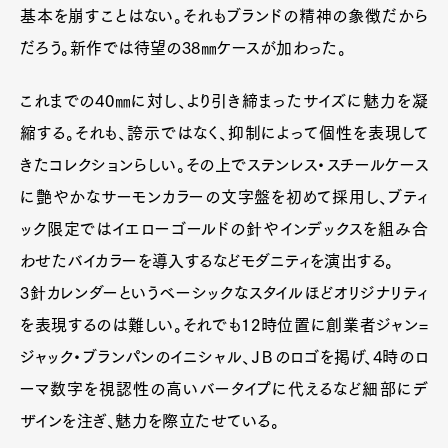
基本を崩すことはない。それもブランドの精神の象徴だから
だろう。新作では待望の38㎜ケースが加わった。
これまでの40㎜に対し、より引き締まったサイズに魅力を凝
縮する。それも、誇示ではなく、抑制によって個性を表現して
きたコレクションらしい。その上でステンレス・スチールケース
に艶やかなサーモンカラーの文字盤を初めて採用し、ブティ
ック限定ではイエローゴールドの針やインデックスを組み合
わせたバイカラーを導入するなどモダニティを演出する。
3針カレンダーというベーシックなスタイルほどオリジナリティ
を表現するのは難しい。それでも12時位置に創業者ジャン=
ジャック・ブランパンのイニシャル、ＪＢのロゴを掲げ、4時のロ
ーマ数字を視認性の高いバータイプに代えるなど細部にデ
ザインを注ぎ、魅力を際立たせている。