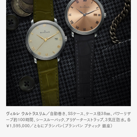
ヴィルレ ウルトラスリム／
自動巻き、SSケース、ケース径38㎜、パワーリザ
ーブ約100時間、シースルーバック、アリゲーターストラップ、3気圧防水。各
￥1,595,000／ともにブランパン（ブランパン ブティック 銀座）