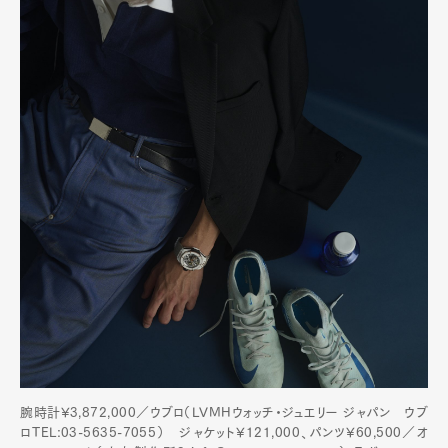
腕時計¥3,872,000／ウブロ（LVMHウォッチ・ジュエリー ジャパン ウブ
ロTEL:03-5635-7055） ジャケット¥121,000、パンツ¥60,500／オ