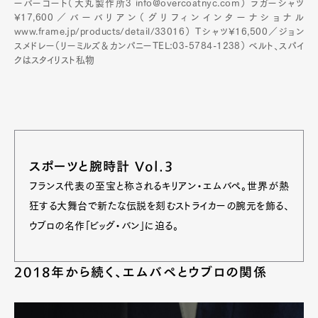
ーバーコート（大丸製作所3 info@overcoatnyc.com） ラガーシャツ
¥17,600／バーバリアン（グリフィンインターナショナル
www.frame.jp/products/detail/33016） Tシャツ¥16,500／ジョン
スメドレー（リーミルズ＆カンパニーTEL:03-5784-1238） ベルト、スパイ
クはスタイリスト私物
スポーツと腕時計 Vol.3
フランス代表の至宝と称されるキリアン・エムバペ。世界が熱
狂する大舞台で新たな伝説を刻むストライカーの腕元を飾る、
ウブロの名作「ビッグ・バン」に迫る。
2018年から続く、エムバペとウブロの関係