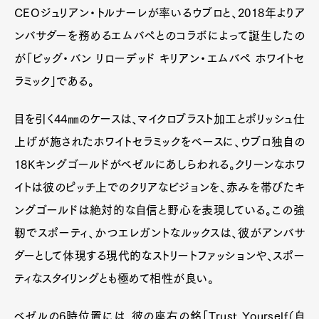
CEOジュリアン・トルナーレが率いるウブロと、2018年よりア
ンバサダーを務めるエムバペとのコラボによって誕生したの
が「ビッグ・バン リローデッド キリアン・エムバペ ホワイトセ
ラミック」である。
目を引く44㎜のケースは、マイクロブラスト加工とポリッシュ仕
上げが施されたホワイトセラミックをベースに、ウブロ独自の
18Kキングゴールドがベゼルにあしらわれる。クリーンなホワ
イトは彼のピッチ上でのクリアなビジョンを、赤みを帯びたキ
ングゴールドは絶対的な自信と野心を表現している。この強
靭でスポーティ、かつエレガントなルックスは、彼がアンバサ
ダーとして体現する現代的なストリートファッションや、スポー
ティなスタイリングとも極めて相性が良い。
ベゼルの6時位置には、彼の座右の銘「Trust Yourself（自