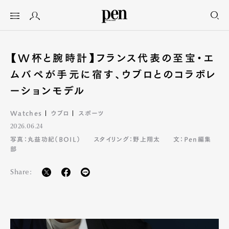
【W杯と腕時計】フランス代表の至宝・エ
ムバペが手元に宿す、ウブロとのコラボレ
ーションモデル
Watches
ウブロ
スポーツ
2026.06.24
写真：丸益功紀（BOIL）
スタイリング：野上翔太
文：Pen編集
部
Share: