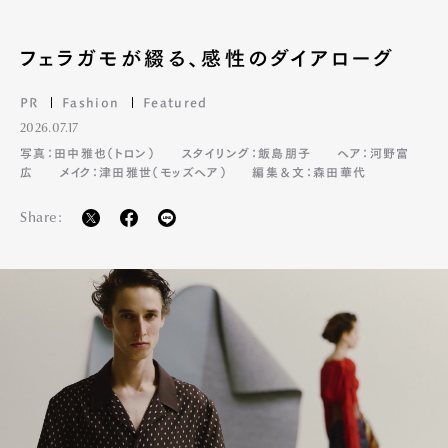
フェラガモが綴る、感性のダイアローグ
PR
Fashion
Featured
2026.07.17
写真：田中雅也（トロン）
スタイリング：飯島朋子
ヘア：河野富
Art&Design
Watch
Fashion
広
メイク：津田雅世（モッズヘア）
編集＆文：森田華代
Gourmet
Cars
Share:
Product
Culture
Lifestyle
Pen Membership
Magazine
Official Columnist
About
Contact