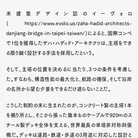
米建築デザイン誌のイーヴォロ
（https://www.evolo.us/zaha-hadid-architects-
danjiang-bridge-in-taipei-taiwan/）によると、国際コンペ
で1位を獲得したザハ・ハディド・アーキテクツは、主塔をでき
る限り細く設計する手法を採用したという。
そして、主塔の位置を決めるに当たり、3つの条件を考慮し
た。すなわち、構造性能の最大化と、航路の確保、そして沿岸
の名所から望む夕景をできるだけ遮らないことだ。
こうした制約の末に生まれたのが、コンクリート製の主塔1本
を拠り所とし、そこから張った幾本ものケーブルで920mのス
チール製デッキ全体を支える、世界最長の単塔非対称斜張
橋だ。デッキは道路・鉄道・歩道の3用途に対応した設計と