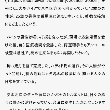
（https://focustaiwan.tw/society/202605130006）が
報じた。大型バイクで八里区方面へ向かっていた42歳の男
性が、25歳の男性の乗用車に追突。幸いにも、軽微な接触
にとどまったという。
バイクの男性は軽い打撲を負ったが、現場で応急処置を受
けた後、自ら医療機関を受診した。両運転手ともアルコール
検査は陰性で、橋の往来はまもなく再開したという。
長い歳月を経て完成した、ハディド氏の遺作。その大橋がや
っと開通し、朝の通勤にも夕暮れの散歩にも、訪れる人々の
日常を支えている。
淡水河口の夕日を背に浮かぶそのシルエットは、日々の風
景に静かに溶け込んでいく。台湾に誕生した新たなランドマ