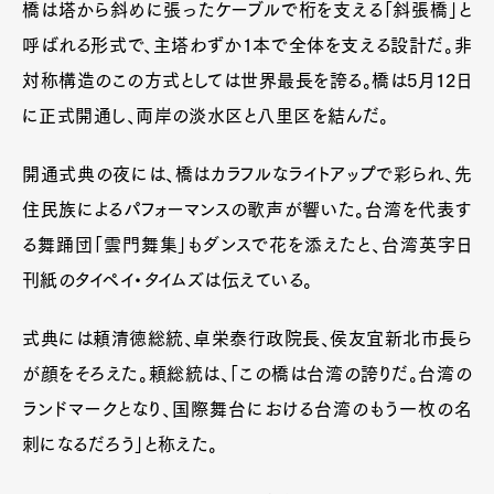
橋は塔から斜めに張ったケーブルで桁を支える「斜張橋」と
呼ばれる形式で、主塔わずか1本で全体を支える設計だ。非
対称構造のこの方式としては世界最長を誇る。橋は5月12日
に正式開通し、両岸の淡水区と八里区を結んだ。
開通式典の夜には、橋はカラフルなライトアップで彩られ、先
住民族によるパフォーマンスの歌声が響いた。台湾を代表す
る舞踊団「雲門舞集」もダンスで花を添えたと、台湾英字日
刊紙のタイペイ・タイムズは伝えている。
式典には頼清徳総統、卓栄泰行政院長、侯友宜新北市長ら
が顔をそろえた。頼総統は、「この橋は台湾の誇りだ。台湾の
ランドマークとなり、国際舞台における台湾のもう一枚の名
刺になるだろう」と称えた。