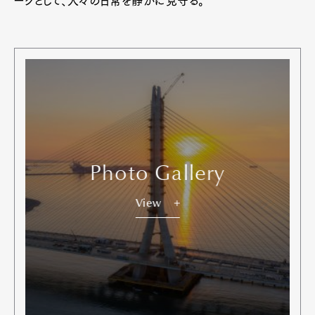
ークとして、人々の日常を静かに見守る。
Art&Design
Watch
Fashion
Gourmet
Cars
Product
Culture
Lifestyle
Photo Gallery
View
Pen Membership
Magazine
Official Columnist
About
Contact
Pen Meet