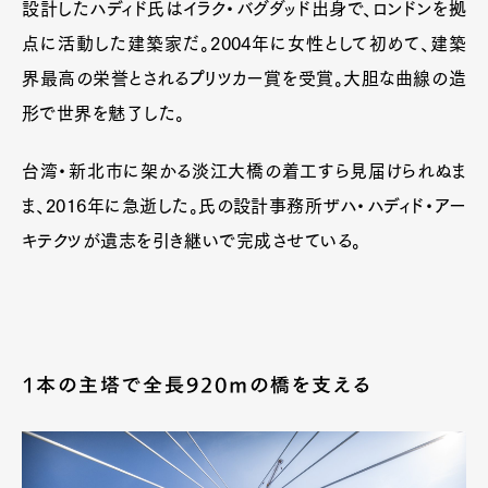
設計したハディド氏はイラク・バグダッド出身で、ロンドンを拠
点に活動した建築家だ。2004年に女性として初めて、建築
界最高の栄誉とされるプリツカー賞を受賞。大胆な曲線の造
形で世界を魅了した。
台湾・新北市に架かる淡江大橋の着工すら見届けられぬま
ま、2016年に急逝した。氏の設計事務所ザハ・ハディド・アー
キテクツが遺志を引き継いで完成させている。
1本の主塔で全長920mの橋を支える