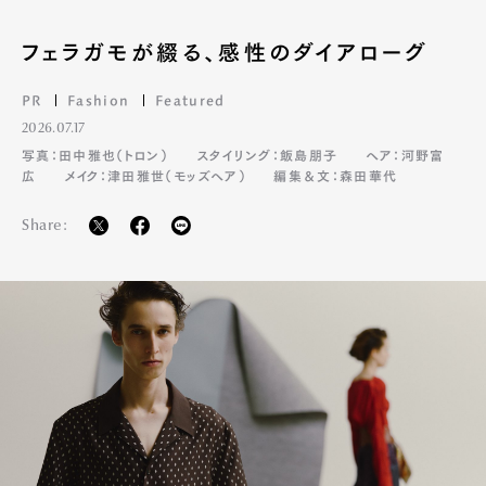
フェラガモが綴る、感性のダイアローグ
PR
Fashion
Featured
2026.07.17
写真：田中雅也（トロン）
スタイリング：飯島朋子
ヘア：河野富
広
メイク：津田雅世（モッズヘア）
編集＆文：森田華代
Share: