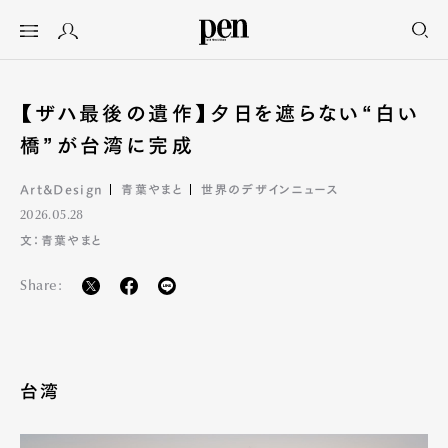
【ザハ最後の遺作】夕日を遮らない“白い
橋”が台湾に完成
Art&Design
青葉やまと
世界のデザインニュース
2026.05.28
文：青葉やまと
Share:
台湾